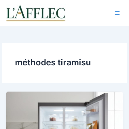
Aller
au
contenu
méthodes tiramisu