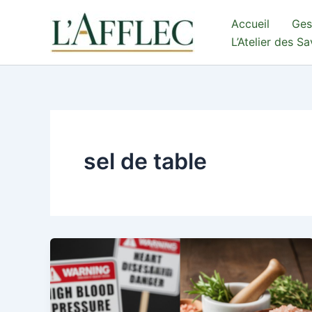
Aller
Accueil
Ges
au
L’Atelier des S
contenu
sel de table