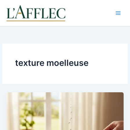
Aller
au
contenu
texture moelleuse