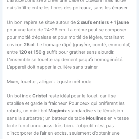
L’astuce consiste à créer une base onctueuse mais fluide
qui s’infiltre entre les fibres des poireaux, sans les écraser.
Un bon repère se situe autour de
2 œufs entiers + 1 jaune
pour une tarte de 24–26 cm. La crème peut se composer
pour moitié d’épaisse et pour moitié de légère, totalisant
environ
25 cl
. Le fromage râpé (gruyère, comté, emmental)
entre
120 et 150 g
suffit pour gratiner sans alourdir.
L’ensemble se fouette rapidement jusqu’à homogénéité.
L’appareil doit napper la cuillère sans traîner.
Mixer, fouetter, alléger : la juste méthode
Un bol inox
Cristel
reste idéal pour le fouet, car il se
stabilise et garde la fraîcheur. Pour ceux qui préfèrent les
robots, un mini-bol
Magimix
standardise vite l’émulsion
sans la surbattre ; un batteur de table
Moulinex
en vitesse
lente fonctionne aussi très bien. L’objectif n’est pas
d’incorporer de l’air en excès, seulement d’obtenir une