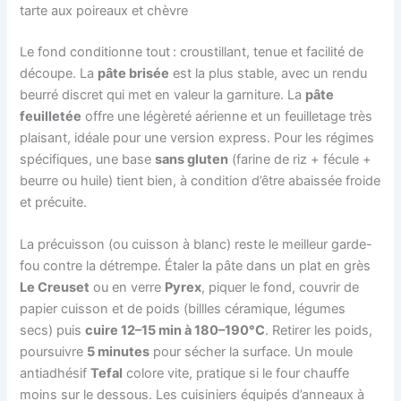
tarte aux poireaux et chèvre
Le fond conditionne tout : croustillant, tenue et facilité de
découpe. La
pâte brisée
est la plus stable, avec un rendu
beurré discret qui met en valeur la garniture. La
pâte
feuilletée
offre une légèreté aérienne et un feuilletage très
plaisant, idéale pour une version express. Pour les régimes
spécifiques, une base
sans gluten
(farine de riz + fécule +
beurre ou huile) tient bien, à condition d’être abaissée froide
et précuite.
La précuisson (ou cuisson à blanc) reste le meilleur garde-
fou contre la détrempe. Étaler la pâte dans un plat en grès
Le Creuset
ou en verre
Pyrex
, piquer le fond, couvrir de
papier cuisson et de poids (billles céramique, légumes
secs) puis
cuire 12–15 min à 180–190°C
. Retirer les poids,
poursuivre
5 minutes
pour sécher la surface. Un moule
antiadhésif
Tefal
colore vite, pratique si le four chauffe
moins sur le dessous. Les cuisiniers équipés d’anneaux à