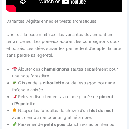
Variantes végétariennes et twists aromatiques
Une fois la base maîtrisée, les variantes deviennent un
terrain de jeu. Les poireaux adorent les compagnons doux
et boisés. Les idées suivantes permettent d’adapter la tarte
sans perdre sa légèreté.
Ajouter des
champignons
sautés séparément pour
une note forestière.
Glisser de la
ciboulette
ou de l’estragon pour une
fraîcheur anisée.
Relever discrètement avec une pincée de
piment
d’Espelette
.
Napper les rondelles de chèvre d’un
filet de miel
avant d’enfourner pour un gratiné ambré.
Parsemer de
petits pois
blanchi·e·s au printemps