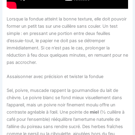
Lorsque la fondue atteint la bonne texture, elle doit pouvoir
former un petit tas sur une cuillère sans couler. Un test
simple : en pressant une portion entre deux feuilles
d’essuie-tout, le papier ne doit pas se détremper
immédiatement. Si ce n’est pas le cas, prolonger la
réduction à feu doux quelques minutes, en remuant pour ne
pas accrocher.
Assaisonner avec précision et twister la fondue
Sel, poivre, muscade rappent la gourmandise du lait de
chèvre. Le poivre blanc se fond mieux visuellement dans
l’appareil, mais un poivre noir finement moulu offre un
contraste agréable à l’œil. Une pointe de
miel
(½ cuillère à
café pour l’ensemble) rééquilibre l’amertume naturelle de
l’alliine du poireau sans rendre sucré. Des herbes fraîches
comme le persil ou la ciboulette, ajoutées hors du feu,