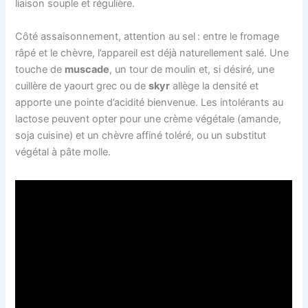
liaison souple et régulière.
Côté assaisonnement, attention au sel : entre le fromage
râpé et le chèvre, l’appareil est déjà naturellement salé. Une
touche de
muscade
, un tour de moulin et, si désiré, une
cuillère de yaourt grec ou de
skyr
allège la densité et
apporte une pointe d’acidité bienvenue. Les intolérants au
lactose peuvent opter pour une crème végétale (amande,
soja cuisine) et un chèvre affiné toléré, ou un substitut
végétal à pâte molle.