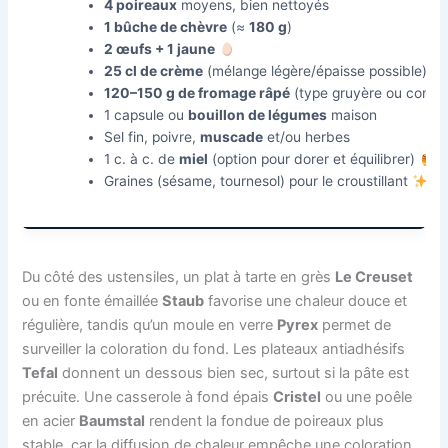
4 poireaux
moyens, bien nettoyés
1 bûche de chèvre
(≈
180 g
)
2 œufs + 1 jaune
25 cl de crème
(mélange légère/épaisse possible)
120–150 g de fromage râpé
(type gruyère ou comté
1 capsule ou
bouillon de légumes
maison
Sel fin, poivre,
muscade
et/ou herbes
1 c. à c. de
miel
(option pour dorer et équilibrer)
Graines (sésame, tournesol) pour le croustillant
Du côté des ustensiles, un plat à tarte en grès
Le Creuset
ou en fonte émaillée
Staub
favorise une chaleur douce et
régulière, tandis qu’un moule en verre
Pyrex
permet de
surveiller la coloration du fond. Les plateaux antiadhésifs
Tefal
donnent un dessous bien sec, surtout si la pâte est
précuite. Une casserole à fond épais
Cristel
ou une poêle
en acier
Baumstal
rendent la fondue de poireaux plus
stable, car la diffusion de chaleur empêche une coloration