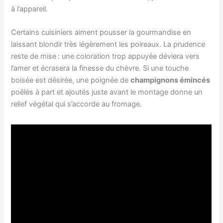
à l’appareil.
Certains cuisiniers aiment pousser la gourmandise en
laissant blondir très légèrement les poireaux. La prudence
reste de mise : une coloration trop appuyée déviera vers
l’amer et écrasera la finesse du chèvre. Si une touche
boisée est désirée, une poignée de
champignons émincés
poêlés à part et ajoutés juste avant le montage donne un
relief végétal qui s’accorde au fromage.