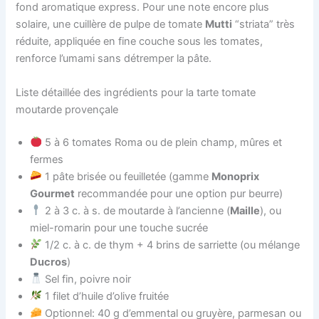
fond aromatique express. Pour une note encore plus
solaire, une cuillère de pulpe de tomate
Mutti
“striata” très
réduite, appliquée en fine couche sous les tomates,
renforce l’umami sans détremper la pâte.
Liste détaillée des ingrédients pour la tarte tomate
moutarde provençale
5 à 6 tomates Roma ou de plein champ, mûres et
fermes
1 pâte brisée ou feuilletée (gamme
Monoprix
Gourmet
recommandée pour une option pur beurre)
2 à 3 c. à s. de moutarde à l’ancienne (
Maille
), ou
miel-romarin pour une touche sucrée
1/2 c. à c. de thym + 4 brins de sarriette (ou mélange
Ducros
)
Sel fin, poivre noir
1 filet d’huile d’olive fruitée
Optionnel: 40 g d’emmental ou gruyère, parmesan ou