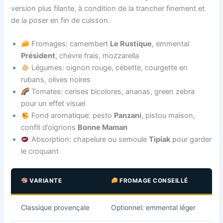
version plus filante, à condition de la trancher finement et
de la poser en fin de cuisson.
Fromages: camembert
Le Rustique
, emmental
Président
, chèvre frais, mozzarella
Légumes: oignon rouge, cébette, courgette en
rubans, olives noires
Tomates: cerises bicolores, ananas, green zebra
pour un effet visuel
Fond aromatique: pesto
Panzani
, pistou maison,
confit d’oignons
Bonne Maman
Absorption: chapelure ou semoule
Tipiak
pour garder
le croquant
VARIANTE
FROMAGE CONSEILLÉ
Classique provençale
Optionnel: emmental léger
Th