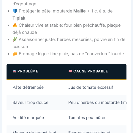
d’égouttage
Protéger la pâte: moutarde
Maille
+ 1 c. à s. de
Tipiak
Chaleur vive et stable: four bien préchauffé, plaque
déjà chaude
Assaisonner juste: herbes mesurées, poivre en fin de
cuisson
Fromage léger: fine pluie, pas de “couverture” lourde
PROBLÈME
CAUSE PROBABLE
Pâte détrempée
Jus de tomate excessif
Saveur trop douce
Peu d’herbes ou moutarde timide
Acidité marquée
Tomates peu mûres
Manque de croustillant
Four pas assez chaud