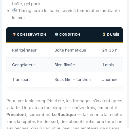
boîte, gel pack
Timing: cuire le matin, servir à température ambiante
le midi
CONSERVATION
CONDITION
DURÉE
Réfrigérateur
Boîte hermétique
24-36 h
Congélateur
Bien filmée
1 mois
Transport
Sous film + torchon
Journée
Pour une table complète d’été, les fromages s’invitent après
la tarte. Un plateau tout simple — chèvre frais, emmental
Président
, camembert
Le Rustique
— fait écho à la recette
sans la répéter. En dessert, des abricots rôtis, une tarte fine
aux pêches, ou un yaourt au miel. Les amateurs de sauces