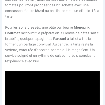
tomates pourront proposer des bruschette avec une
concassée réduite
Mutti
au basilic, comme un clin d’œil à la
tarte.
Pour les soirs pressés, une pâte pur beurre
Monoprix
Gourmet
raccourcit la préparation. Si l’envie de pâtes saisit
la tablée, quelques spaghettis
Panzani
à l’ail et à l’huile
forment un partage convivial. Au centre, la tarte reste la
vedette, entourée d’accords sobres qui la magnifient. Un
service soigné et un rythme de cuisson précis concluent
l’expérience avec brio.