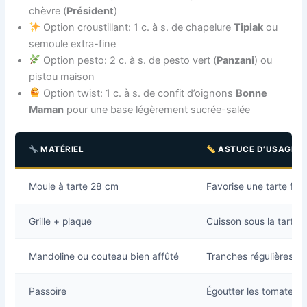
chèvre (
Président
)
Option croustillant: 1 c. à s. de chapelure
Tipiak
ou
semoule extra-fine
Option pesto: 2 c. à s. de pesto vert (
Panzani
) ou
pistou maison
Option twist: 1 c. à s. de confit d’oignons
Bonne
Maman
pour une base légèrement sucrée-salée
MATÉRIEL
ASTUCE D’USAGE
Moule à tarte 28 cm
Favorise une tarte fi
Grille + plaque
Cuisson sous la tarte p
Mandoline ou couteau bien affûté
Tranches régulières 
Passoire
Égoutter les tomates 