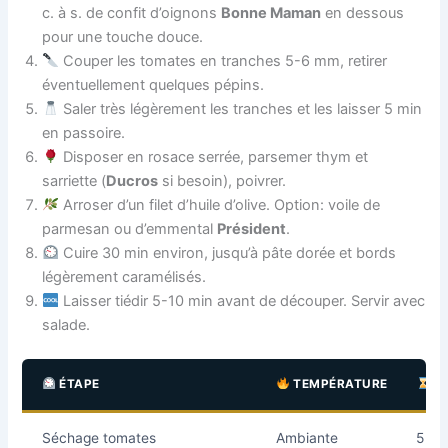
c. à s. de confit d’oignons
Bonne Maman
en dessous
pour une touche douce.
Couper les tomates en tranches 5-6 mm, retirer
éventuellement quelques pépins.
Saler très légèrement les tranches et les laisser 5 min
en passoire.
Disposer en rosace serrée, parsemer thym et
sarriette (
Ducros
si besoin), poivrer.
Arroser d’un filet d’huile d’olive. Option: voile de
parmesan ou d’emmental
Président
.
Cuire 30 min environ, jusqu’à pâte dorée et bords
légèrement caramélisés.
Laisser tiédir 5-10 min avant de découper. Servir avec
salade.
ÉTAPE
TEMPÉRATURE
D
Séchage tomates
Ambiante
5 mi