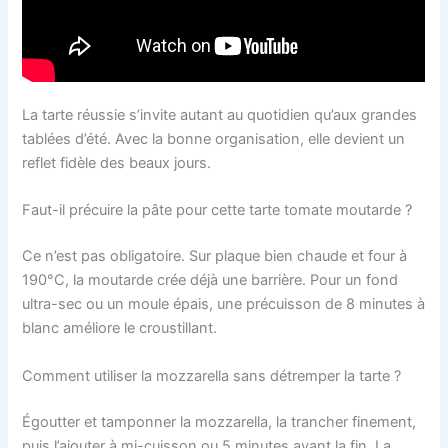
La tarte réussie s’invite autant au quotidien qu’aux grandes
tablées d’été. Avec la bonne organisation, elle devient un
reflet fidèle des beaux jours.
Faut-il précuire la pâte pour cette tarte tomate moutarde ?
Ce n’est pas obligatoire. Sur plaque bien chaude et four à
190°C, la moutarde crée déjà une barrière. Pour un fond
ultra-sec ou un moule épais, une précuisson de 8 minutes à
blanc améliore le croustillant.
Comment utiliser la mozzarella sans détremper la tarte ?
Égoutter et tamponner la mozzarella, la trancher finement,
puis l’ajouter à mi-cuisson ou 5 minutes avant la fin. La