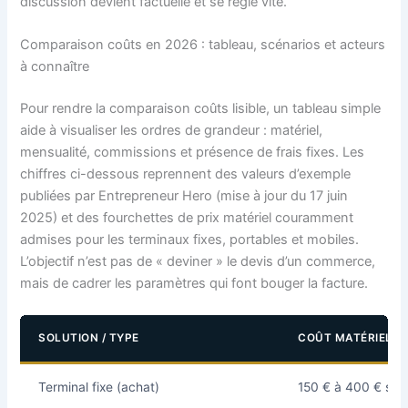
discussion devient factuelle et se règle vite.
Comparaison coûts en 2026 : tableau, scénarios et acteurs
à connaître
Pour rendre la comparaison coûts lisible, un tableau simple
aide à visualiser les ordres de grandeur : matériel,
mensualité, commissions et présence de frais fixes. Les
chiffres ci-dessous reprennent des valeurs d’exemple
publiées par Entrepreneur Hero (mise à jour du 17 juin
2025) et des fourchettes de prix matériel couramment
admises pour les terminaux fixes, portables et mobiles.
L’objectif n’est pas de « deviner » le devis d’un commerce,
mais de cadrer les paramètres qui font bouger la facture.
SOLUTION / TYPE
COÛT MATÉRIEL (A
Terminal fixe (achat)
150 € à 400 € sel