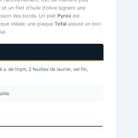
et un filet d’huile d’olive signent une
uisson des bords. Un plat
Pyrex
est
ique idéale; une plaque
Tefal
assure un bon
al.
 s. de thym, 2 feuilles de laurier, sel fin,
aille