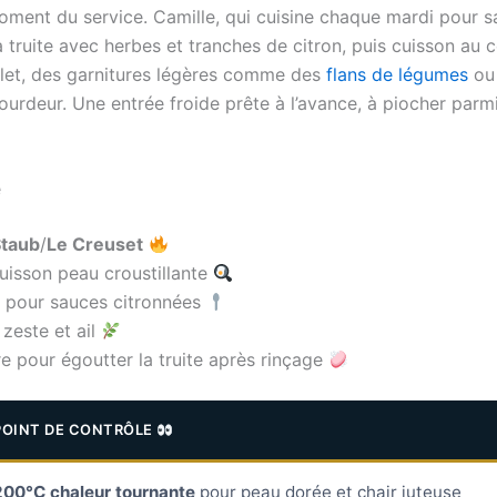
oment du service. Camille, qui cuisine chaque mardi pour sa f
 truite avec herbes et tranches de citron, puis cuisson au c
let, des garnitures légères comme des
flans de légumes
ou
lourdeur. Une entrée froide prête à l’avance, à piocher par
e
taub
/
Le Creuset
cuisson peau croustillante
pour sauces citronnées
zeste et ail
re pour égoutter la truite après rinçage
POINT DE CONTRÔLE
200°C chaleur tournante
pour peau dorée et chair juteuse