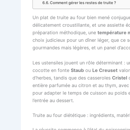
Comment gérer les restes de truite ?
Un plat de truite au four bien mené conjugue 
délicatement croustillante, et une assiette éq
préparation méthodique, une
température m
choix judicieux pour un dîner léger, que ce 
gourmandes mais légères, et un panel d’acc
Les ustensiles jouent un rôle déterminant :
cocotte en fonte
Staub
ou
Le Creuset
valor
d’herbes, tandis que des casseroles
Cristel
entière parfumée au citron et au thym, avec
pour adapter le temps de cuisson au poids e
l’entrée au dessert.
Truite au four diététique : ingrédients, matér
La réussite commence à l’étal du poissonnier