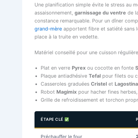
Une planification simple évite le stress au m
assaisonnement,
garnissage du ventre
de la
constance remarquable. Pour un dîner comp
grand-mère
apportent fibre et satiété sans 
place à la truite en vedette.
Matériel conseillé pour une cuisson régulièr
Plat en verre
Pyrex
ou cocotte en fonte
S
Plaque antiadhésive
Tefal
pour filets ou 
Casseroles graduées
Cristel
et
Lagostina
Robot
Magimix
pour hacher fines herbes, 
Grille de refroidissement et torchon prop
ÉTAPE CLÉ
Préchauffer le four