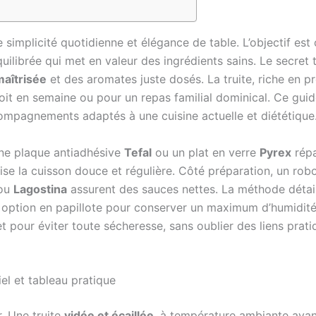
simplicité quotidienne et élégance de table. L’objectif est 
uilibrée qui met en valeur des ingrédients sains. Le secret t
aîtrisée
et des aromates juste dosés. La truite, riche en
soit en semaine ou pour un repas familial dominical. Ce guid
ompagnements adaptés à une cuisine actuelle et diététique
 une plaque antiadhésive
Tefal
ou un plat en verre
Pyrex
répa
ise la cuisson douce et régulière. Côté préparation, un rob
ou
Lagostina
assurent des sauces nettes. La méthode détaill
 option en papillote pour conserver un maximum d’humidité.
t pour éviter toute sécheresse, sans oublier des liens pra
iel et tableau pratique
. Une truite
vidée et écaillée
, à température ambiante avan