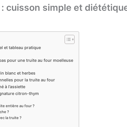
 : cuisson simple et diététiqu
el et tableau pratique
as pour une truite au four moelleuse
vin blanc et herbes
elles pour la truite au four
é à l’assiette
ignature citron-thym
ite entière au four ?
èche ?
c la truite ?