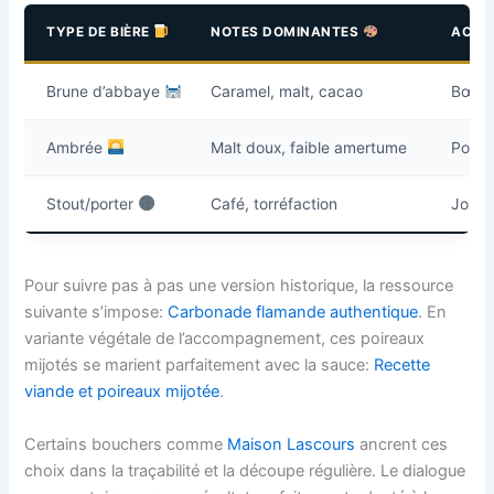
TYPE DE BIÈRE
NOTES DOMINANTES
ACCO
Brune d’abbaye
Caramel, malt, cacao
Bœuf 
Ambrée
Malt doux, faible amertume
Porc,
Stout/porter
Café, torréfaction
Joue 
Pour suivre pas à pas une version historique, la ressource
suivante s’impose:
Carbonade flamande authentique
. En
variante végétale de l’accompagnement, ces poireaux
mijotés se marient parfaitement avec la sauce:
Recette
viande et poireaux mijotée
.
Certains bouchers comme
Maison Lascours
ancrent ces
choix dans la traçabilité et la découpe régulière. Le dialogue