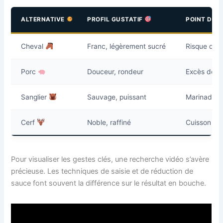
ALTERNATIVE
PROFIL GUSTATIF
POINT DE 
Cheval
Franc, légèrement sucré
Risque de s
Porc
Douceur, rondeur
Excès de gr
Sanglier
Sauvage, puissant
Marinade n
Cerf
Noble, raffiné
Cuisson do
Pour visualiser les gestes clés, une recherche vidéo s’avère
précieuse. Les techniques de saisie et de réduction de
sauce font souvent la différence sur le résultat en bouche.