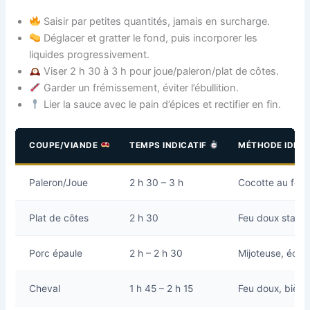
Saisir par petites quantités, jamais en surcharge.
Déglacer et gratter le fond, puis incorporer les
liquides progressivement.
Viser 2 h 30 à 3 h pour joue/paleron/plat de côtes.
Garder un frémissement, éviter l’ébullition.
Lier la sauce avec le pain d’épices et rectifier en fin.
COUPE/VIANDE
TEMPS INDICATIF
MÉTHODE IDÉA
Paleron/Joue
2 h 30 – 3 h
Cocotte au fou
Plat de côtes
2 h 30
Feu doux stable
Porc épaule
2 h – 2 h 30
Mijoteuse, écum
Cheval
1 h 45 – 2 h 15
Feu doux, bièr