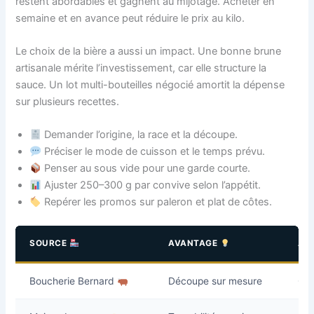
restent abordables et gagnent au mijotage. Acheter en
semaine et en avance peut réduire le prix au kilo.
Le choix de la bière a aussi un impact. Une bonne brune
artisanale mérite l’investissement, car elle structure la
sauce. Un lot multi-bouteilles négocié amortit la dépense
sur plusieurs recettes.
Demander l’origine, la race et la découpe.
Préciser le mode de cuisson et le temps prévu.
Penser au sous vide pour une garde courte.
Ajuster 250–300 g par convive selon l’appétit.
Repérer les promos sur paleron et plat de côtes.
SOURCE
AVANTAGE
AS
Boucherie Bernard
Découpe sur mesure
Com