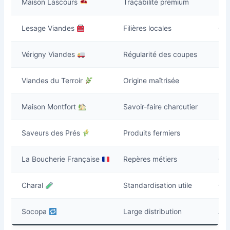
Maison Lascours
Traçabilité premium
Dem
Lesage Viandes
Filières locales
Cho
Vérigny Viandes
Régularité des coupes
Pa
Viandes du Terroir
Origine maîtrisée
Pro
Maison Montfort
Savoir-faire charcutier
Mis
Saveurs des Prés
Produits fermiers
Rés
La Boucherie Française
Repères métiers
Com
Charal
Standardisation utile
Cub
Socopa
Large distribution
Ant