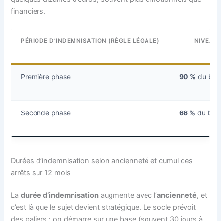
financiers.
PÉRIODE D’INDEMNISATION (RÈGLE LÉGALE)
NIVEAU 
Première phase
90 %
du brut
Seconde phase
66 %
du brut
Durées d’indemnisation selon ancienneté et cumul des
arrêts sur 12 mois
La
durée d’indemnisation
augmente avec l’
ancienneté
, et
c’est là que le sujet devient stratégique. Le socle prévoit
des paliers : on démarre sur une base (souvent 30 jours à