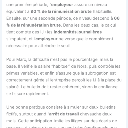
une première période, l’
employeur
assure un niveau
équivalent à
90 % de la rémunération brute
habituelle.
Ensuite, sur une seconde période, ce niveau descend à
66
% de la rémunération brute
. Dans les deux cas, le calcul
tient compte des IJ : les
indemnités journalières
s’imputent, et l’
employeur
ne verse que le complément
nécessaire pour atteindre le seuil.
Pour Marc, la difficulté n’est pas le pourcentage, mais la
base. Il vérifie le salaire “habituel” de Nora, puis contrôle les
primes variables, et enfin s’assure que la subrogation est
correctement gérée si l’entreprise perçoit les IJ à la place du
salarié. Le bulletin doit rester cohérent, sinon la confiance
se fissure rapidement.
Une bonne pratique consiste à simuler sur deux bulletins
fictifs, surtout quand l’
arrêt de travail
chevauche deux
mois. Cette anticipation limite les litiges sur des écarts de
quelques dizaines d’euros, souvent plus émotionnels que