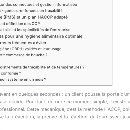
 sondes connectées et gestion informatisée
exigences renforcées en traçabilité
ire (PMS) et un plan HACCP adapté
s et définition des CCP
aille et les spécificités de l’entreprise
ues pour une hygiène alimentaire optimale
erreurs fréquentes à éviter
giène (GBPH) validés et leur usage
petit commerce de bouche ?
gistrements de traçabilité et de températures ?
re conforme ?
er mon système en un mois ?
ent en quelques secondes : un client pousse la porte d’un
uis se décide. Pourtant, derrière ce moment simple, il exist
professionnel. Cette mécanique, c’est la méthode HACCP, co
ise la prévention, la preuve et la réaction, du fournisseur jus