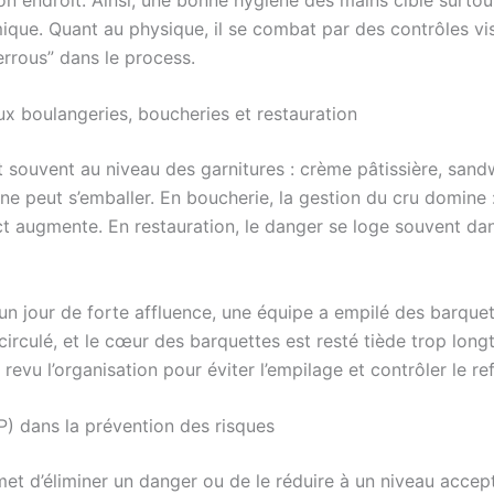
mique. Quant au physique, il se combat par des contrôles vi
errous” dans le process.
x boulangeries, boucheries et restauration
t souvent au niveau des garnitures : crème pâtissière, sand
enne peut s’emballer. En boucherie, la gestion du cru domine 
ct augmente. En restauration, le danger se loge souvent dan
: un jour de forte affluence, une équipe a empilé des barqu
 circulé, et le cœur des barquettes est resté tiède trop long
 a revu l’organisation pour éviter l’empilage et contrôler le 
P) dans la prévention des risques
t d’éliminer un danger ou de le réduire à un niveau accept