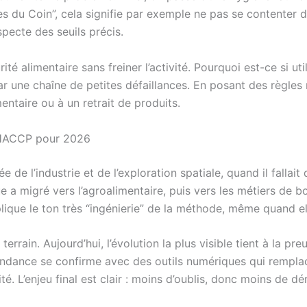
s du Coin”, cela signifie par exemple ne pas se contenter de
specte des seuils précis.
ité alimentaire sans freiner l’activité. Pourquoi est-ce si ut
ar une chaîne de petites défaillances. En posant des règl
entaire ou à un retrait de produits.
s HACCP pour 2026
de l’industrie et de l’exploration spatiale, quand il fallait
e a migré vers l’agroalimentaire, puis vers les métiers de bo
explique le ton très “ingénierie” de la méthode, même quand el
terrain. Aujourd’hui, l’évolution la plus visible tient à la p
tendance se confirme avec des outils numériques qui remplac
té. L’enjeu final est clair : moins d’oublis, donc moins de dé