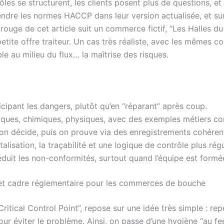
les se structurent, les clients posent plus de questions, et 
ndre les normes HACCP dans leur version actualisée, et sur
 rouge de cet article suit un commerce fictif, “Les Halles d
ite offre traiteur. Un cas très réaliste, avec les mêmes con
le au milieu du flux… la maîtrise des risques.
icipant les dangers, plutôt qu’en “réparant” après coup.
ogiques, chimiques, physiques, avec des exemples métiers co
on décide, puis on prouve via des enregistrements cohéren
lisation, la traçabilité et une logique de contrôle plus régu
réduit les non-conformités, surtout quand l’équipe est formé
et cadre réglementaire pour les commerces de bouche
ical Control Point”, repose sur une idée très simple : rep
pour éviter le problème. Ainsi, on passe d’une hygiène “au f