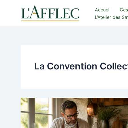
Aller
Accueil
Ges
au
L’Atelier des S
contenu
La Convention Collec