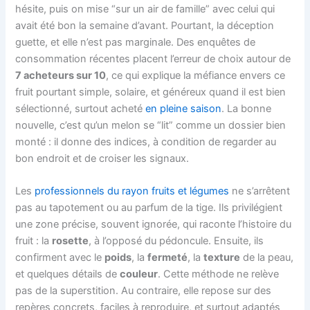
hésite, puis on mise “sur un air de famille” avec celui qui
avait été bon la semaine d’avant. Pourtant, la déception
guette, et elle n’est pas marginale. Des enquêtes de
consommation récentes placent l’erreur de choix autour de
7 acheteurs sur 10
, ce qui explique la méfiance envers ce
fruit pourtant simple, solaire, et généreux quand il est bien
sélectionné, surtout acheté
en pleine saison
. La bonne
nouvelle, c’est qu’un melon se “lit” comme un dossier bien
monté : il donne des indices, à condition de regarder au
bon endroit et de croiser les signaux.
Les
professionnels du rayon fruits et légumes
ne s’arrêtent
pas au tapotement ou au parfum de la tige. Ils privilégient
une zone précise, souvent ignorée, qui raconte l’histoire du
fruit : la
rosette
, à l’opposé du pédoncule. Ensuite, ils
confirment avec le
poids
, la
fermeté
, la
texture
de la peau,
et quelques détails de
couleur
. Cette méthode ne relève
pas de la superstition. Au contraire, elle repose sur des
repères concrets, faciles à reproduire, et surtout adaptés