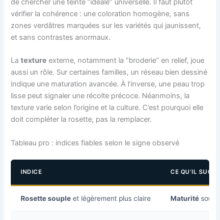
de chercher une teinte “idéale” universelle. Il faut plutôt
vérifier la cohérence : une coloration homogène, sans
zones verdâtres marquées sur les variétés qui jaunissent,
et sans contrastes anormaux.
La
texture
externe, notamment la “broderie” en relief, joue
aussi un rôle. Sur certaines familles, un réseau bien dessiné
indique une maturation avancée. À l’inverse, une peau trop
lisse peut signaler une récolte précoce. Néanmoins, la
texture varie selon l’origine et la culture. C’est pourquoi elle
doit compléter la rosette, pas la remplacer.
Tableau pro : indices fiables selon le signe observé
INDICE
CE QU’IL SUGG
Rosette souple
et légèrement plus claire
Maturité
souven