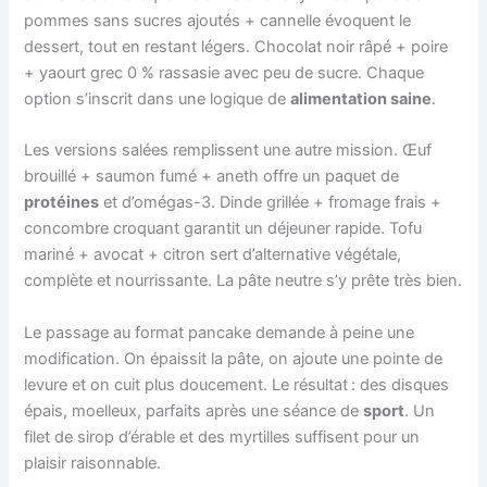
pommes sans sucres ajoutés + cannelle évoquent le
dessert, tout en restant légers. Chocolat noir râpé + poire
+ yaourt grec 0 % rassasie avec peu de sucre. Chaque
option s’inscrit dans une logique de
alimentation saine
.
Les versions salées remplissent une autre mission. Œuf
brouillé + saumon fumé + aneth offre un paquet de
protéines
et d’omégas-3. Dinde grillée + fromage frais +
concombre croquant garantit un déjeuner rapide. Tofu
mariné + avocat + citron sert d’alternative végétale,
complète et nourrissante. La pâte neutre s’y prête très bien.
Le passage au format pancake demande à peine une
modification. On épaissit la pâte, on ajoute une pointe de
levure et on cuit plus doucement. Le résultat : des disques
épais, moelleux, parfaits après une séance de
sport
. Un
filet de sirop d’érable et des myrtilles suffisent pour un
plaisir raisonnable.