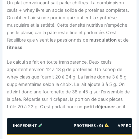
Un plat convaincant sait parler chiffres. La combinaison
œufs + whey livre un socle solide de protéines complètes.
On obtient ainsi une portion qui soutient la synthèse
musculaire et la satiété. Cette densité nutritive n’empêche
pas le plaisir, car la pâte reste fine et parfumée. C’est
l’équilibre que visent les passionnés de
musculation
et de
fitness
.
Le calcul se fait en toute transparence. Deux œufs
apportent environ 12 à 13 g de protéines. Un scoop de
whey classique fournit 20 à 24 g. La farine donne 3 à 5 g
supplémentaires selon le choix. Le lait ajoute 3 à 5 g. On
atteint donc une fourchette de 38 à 45 g sur l’ensemble de
la pâte. Répartie sur 4 crêpes, la portion de deux pièces
frôle 20 à 22 g. C’est parfait pour un
petit déjeuner
actif.
INGRÉDIENT
PROTÉINES (G)
APPROX. 