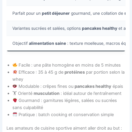
Parfait pour un
petit déjeuner
gourmand, une collation de
spo
Variantes sucrées et salées, options
pancakes healthy
et alte
Objectif
alimentation saine
: texture moelleuse, macros équil
Facile : une pâte homogène en moins de 5 minutes
Efficace : 35 à 45 g de
protéines
par portion selon la
whey
Modulable : crêpes fines ou
pancakes healthy
épais
🏋️ Orienté
musculation
: idéal autour de l’entraînement
Gourmand : garnitures légères, salées ou sucrées
sans culpabilité
Pratique : batch cooking et conservation simple
Les amateurs de cuisine sportive aiment aller droit au but :