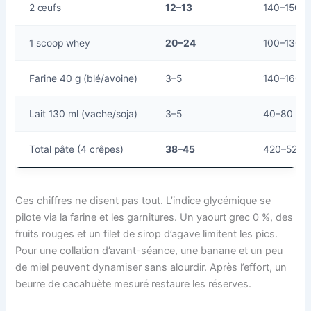
2 œufs
12–13
140–150
1 scoop whey
20–24
100–130
Farine 40 g (blé/avoine)
3–5
140–160
Lait 130 ml (vache/soja)
3–5
40–80
Total pâte (4 crêpes)
38–45
420–520
Ces chiffres ne disent pas tout. L’indice glycémique se
pilote via la farine et les garnitures. Un yaourt grec 0 %, des
fruits rouges et un filet de sirop d’agave limitent les pics.
Pour une collation d’avant-séance, une banane et un peu
de miel peuvent dynamiser sans alourdir. Après l’effort, un
beurre de cacahuète mesuré restaure les réserves.