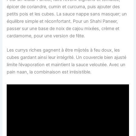
épicer de coriandre, cumin et curcuma, puis ajouter des
petits pois et les cubes. La sauce nappe sans masquer; un
équilibre simple et réconfortant. Pour un Shahi Paneer,
passer sur une base de noix de cajou mixées, crème et
cardamome, pour une version de fête.
Les currys riches gagnent à être mijotés à feu doux, les
cubes gardant ainsi leur intégrité. Un couvercle bien ajusté
limite l’évaporation et maintient la sauce veloutée. Avec un
pain naan, la combinaison est irrésistible.