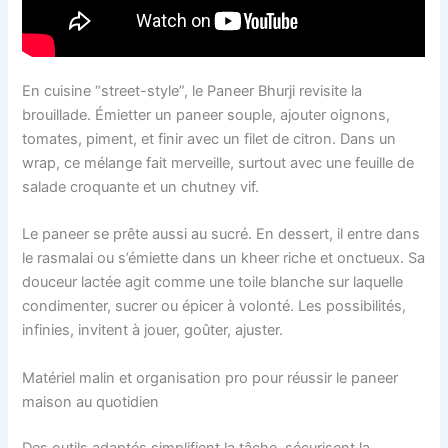
En cuisine “street-style”, le Paneer Bhurji revisite la
brouillade. Émietter un paneer souple, ajouter oignons,
tomates, piment, et finir avec un filet de citron. Dans un
wrap, ce mélange fait merveille, surtout avec une feuille de
salade croquante et un chutney vif.
Le paneer se prête aussi au sucré. En dessert, il entre dans
le rasmalai ou s’émiette dans un kheer riche et onctueux. Sa
douceur lactée agit comme une toile blanche sur laquelle
condimenter, sucrer ou épicer à volonté. Les possibilités,
infinies, invitent à jouer, goûter, ajuster.
Matériel malin et organisation pro pour réussir le paneer
maison au quotidien
Des outils adaptés simplifient la tâche, sécurisent la