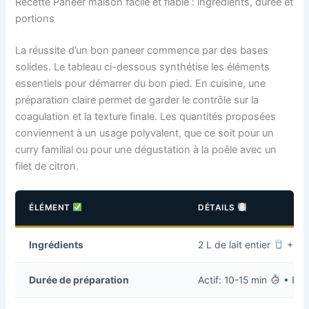
Recette Paneer maison facile et fiable : ingrédients, durée et
portions
La réussite d’un bon paneer commence par des bases
solides. Le tableau ci-dessous synthétise les éléments
essentiels pour démarrer du bon pied. En cuisine, une
préparation claire permet de garder le contrôle sur la
coagulation et la texture finale. Les quantités proposées
conviennent à un usage polyvalent, que ce soit pour un
curry familial ou pour une dégustation à la poêle avec un
filet de citron.
ÉLÉMENT
DÉTAILS
Ingrédients
2 L de lait entier
+ 2 c
Durée de préparation
Actif: 10-15 min
• Égo