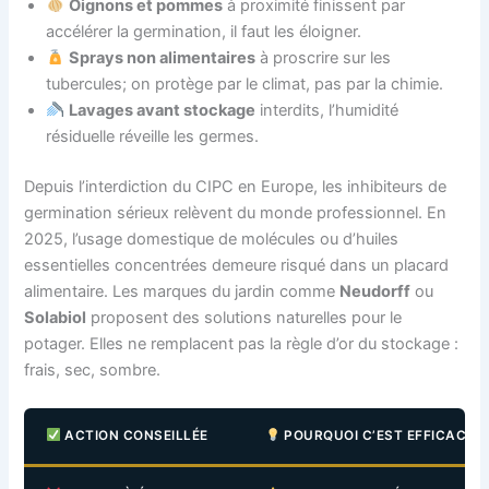
Oignons et pommes
à proximité finissent par
accélérer la germination, il faut les éloigner.
Sprays non alimentaires
à proscrire sur les
tubercules; on protège par le climat, pas par la chimie.
Lavages avant stockage
interdits, l’humidité
résiduelle réveille les germes.
Depuis l’interdiction du CIPC en Europe, les inhibiteurs de
germination sérieux relèvent du monde professionnel. En
2025, l’usage domestique de molécules ou d’huiles
essentielles concentrées demeure risqué dans un placard
alimentaire. Les marques du jardin comme
Neudorff
ou
Solabiol
proposent des solutions naturelles pour le
potager. Elles ne remplacent pas la règle d’or du stockage :
frais, sec, sombre.
ACTION CONSEILLÉE
POURQUOI C’EST EFFICACE