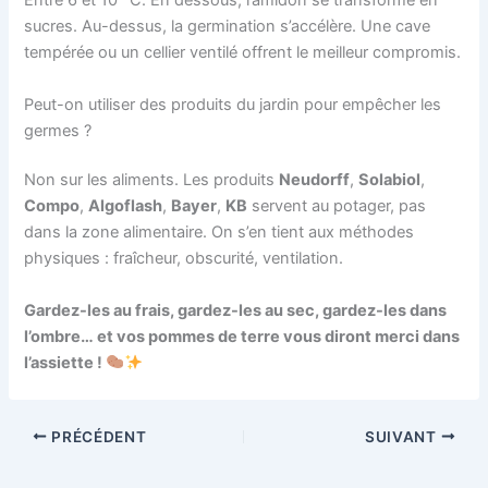
Entre 6 et 10 °C. En dessous, l’amidon se transforme en
sucres. Au-dessus, la germination s’accélère. Une cave
tempérée ou un cellier ventilé offrent le meilleur compromis.
Peut-on utiliser des produits du jardin pour empêcher les
germes ?
Non sur les aliments. Les produits
Neudorff
,
Solabiol
,
Compo
,
Algoflash
,
Bayer
,
KB
servent au potager, pas
dans la zone alimentaire. On s’en tient aux méthodes
physiques : fraîcheur, obscurité, ventilation.
Gardez-les au frais, gardez-les au sec, gardez-les dans
l’ombre… et vos pommes de terre vous diront merci dans
l’assiette !
PRÉCÉDENT
SUIVANT