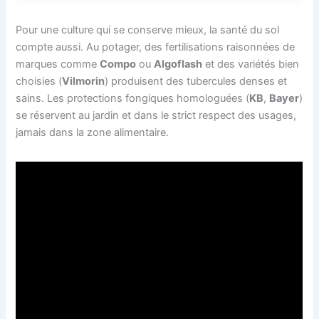
Pour une culture qui se conserve mieux, la santé du sol
compte aussi. Au potager, des fertilisations raisonnées de
marques comme
Compo
ou
Algoflash
et des variétés bien
choisies (
Vilmorin
) produisent des tubercules denses et
sains. Les protections fongiques homologuées (
KB
,
Bayer
)
se réservent au jardin et dans le strict respect des usages,
jamais dans la zone alimentaire.