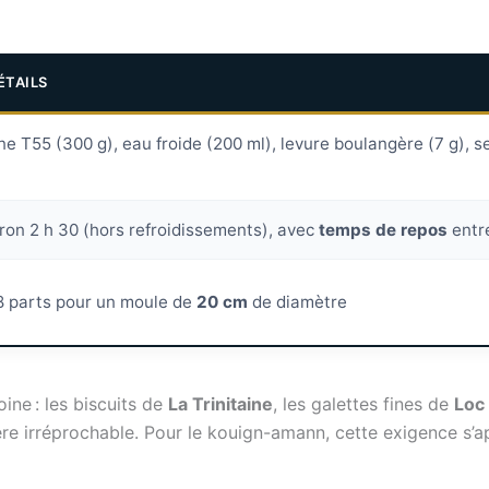
ÉTAILS
ne T55 (300 g), eau froide (200 ml), levure boulangère (7 g), sel
ron 2 h 30 (hors refroidissements), avec
temps de repos
entre
8 parts pour un moule de
20 cm
de diamètre
ine : les biscuits de
La Trinitaine
, les galettes fines de
Loc
re irréprochable. Pour le kouign-amann, cette exigence s’app