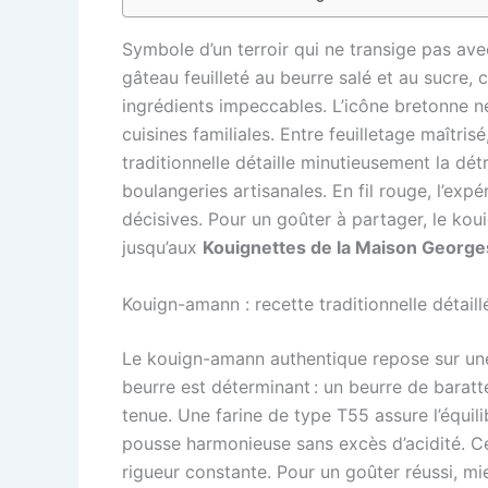
Symbole d’un terroir qui ne transige pas ave
gâteau feuilleté au beurre salé et au sucre,
ingrédients impeccables. L’icône bretonne n
cuisines familiales. Entre feuilletage maîtri
traditionnelle détaille minutieusement la détr
boulangeries artisanales. En fil rouge, l’e
décisives. Pour un goûter à partager, le kou
jusqu’aux
Kouignettes de la Maison Georges
Kouign-amann : recette traditionnelle détaill
Le kouign-amann authentique repose sur une p
beurre est déterminant : un beurre de bara
tenue. Une farine de type T55 assure l’équili
pousse harmonieuse sans excès d’acidité. Ce 
rigueur constante. Pour un goûter réussi, mie