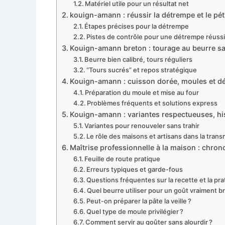
Matériel utile pour un résultat net
kouign-amann : réussir la détrempe et le pétr
Étapes précises pour la détrempe
Pistes de contrôle pour une détrempe réuss
Kouign-amann breton : tourage au beurre salé
Beurre bien calibré, tours réguliers
“Tours sucrés” et repos stratégique
Kouign-amann : cuisson dorée, moules et dé
Préparation du moule et mise au four
Problèmes fréquents et solutions express
Kouign-amann : variantes respectueuses, his
Variantes pour renouveler sans trahir
Le rôle des maisons et artisans dans la trans
Maîtrise professionnelle à la maison : chrono
Feuille de route pratique
Erreurs typiques et garde-fous
Questions fréquentes sur la recette et la pra
Quel beurre utiliser pour un goût vraiment b
Peut-on préparer la pâte la veille ?
Quel type de moule privilégier ?
Comment servir au goûter sans alourdir ?