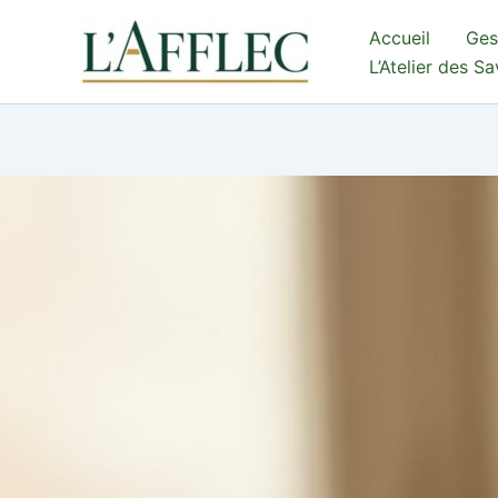
Aller
Accueil
Ges
au
L’Atelier des S
contenu