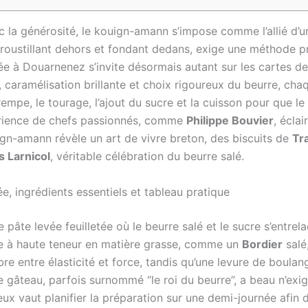
c la générosité, le kouign-amann s’impose comme l’allié d’
 croustillant dehors et fondant dedans, exige une méthode p
ée à Douarnenez s’invite désormais autant sur les cartes d
sé, caramélisation brillante et choix rigoureux du beurre, c
empe, le tourage, l’ajout du sucre et la cuisson pour que le 
xpérience de chefs passionnés, comme
Philippe Bouvier
, éclai
ign-amann révèle un art de vivre breton, des biscuits de
Tr
 Larnicol
, véritable célébration du beurre salé.
ée, ingrédients essentiels et tableau pratique
âte levée feuilletée où le beurre salé et le sucre s’entrel
tte à haute teneur en matière grasse, comme un
Bordier
salé,
bre entre élasticité et force, tandis qu’une levure de boula
gâteau, parfois surnommé “le roi du beurre”, a beau n’exig
ux vaut planifier la préparation sur une demi-journée afin d