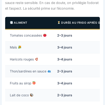
sauce reste sensible. En cas de doute, on privilégie l’odorat
et l’aspect. La sécurité prime sur l’économie.
ALIMENT
DURÉE AU FRIGO APRÈS OU
Tomates concassées
2–3 jours
Maïs
3–4 jours
Haricots rouges
3–4 jours
Thon/sardines en sauce
2–3 jours
Fruits au sirop
3–4 jours
Lait de coco
2–3 jours