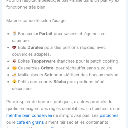
Pour un résultat moelleux, le bain-marie dans un plat Pyrex
fonctionne très bien.
Matériel conseillé selon l’usage
Bocaux
Le Parfait
pour sauces et légumes en
saumure.
Bols
Duralex
pour des portions rapides, avec
couvercles adaptés.
Boîtes
Tupperware
étanches pour le batch cooking.
Casseroles
Cristel
pour réchauffer sans surcuire.
Multicuiseurs
Seb
pour stériliser des bocaux maison.
Petits contenants
Béaba
pour portions bébé
sécurisées.
Pour inspirer de bonnes pratiques, d’autres produits du
quotidien exigent des règles semblables. La fraîcheur d’une
menthe bien conservée
ne s’improvise pas. Les
pistaches
ou le
café en grains
aiment l’air sec et les contenants