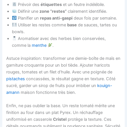
Prévoir des
étiquettes
et un feutre indélébile.
Définir une
zone “restes”
clairement identifiée.
Planifier un
repas anti-gaspi
deux fois par semaine.
Utiliser les restes comme
base
de sauces, tartes ou
bowls.
Aromatiser avec des herbes bien conservées,
comme la
menthe
.
Astuce inspiration: transformer une demie-boîte de maïs en
garniture croquante pour un bol tiède. Ajouter haricots
rouges, tomates et un filet d’huile. Avec une poignée de
pistaches
concassées, le résultat gagne en texture. Côté
sucré, garder un sirop de fruits pour imbiber un
kouign-
amann
maison fonctionne très bien.
Enfin, ne pas oublier la base. Un reste tomaté mérite une
finition au four dans un plat Pyrex. Un réchauffage
uniformisé en casserole
Cristel
protège la texture. Ces
détails gourmands subliment la prudence sanitaire. Sécurité