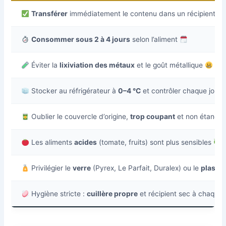
Transférer
immédiatement le contenu dans un récipient
he
Consommer sous 2 à 4 jours
selon l’aliment
Éviter la
lixiviation des métaux
et le goût métallique
Stocker au réfrigérateur à
0–4 °C
et contrôler chaque jour
Oublier le couvercle d’origine,
trop coupant
et non étanch
Les aliments
acides
(tomate, fruits) sont plus sensibles
Privilégier le
verre
(Pyrex, Le Parfait, Duralex) ou le
plastiq
Hygiène stricte :
cuillère propre
et récipient sec à chaque