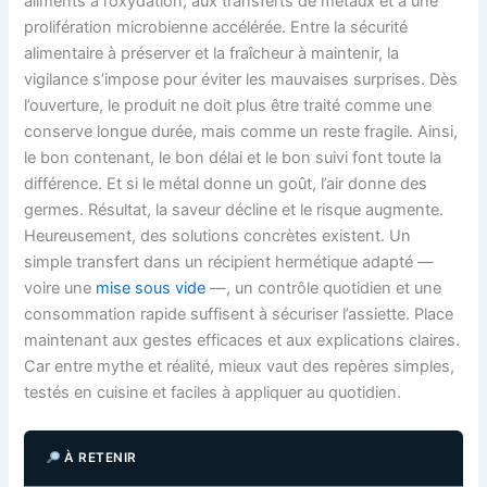
aliments à l’oxydation, aux transferts de métaux et à une
prolifération microbienne accélérée. Entre la sécurité
alimentaire à préserver et la fraîcheur à maintenir, la
vigilance s’impose pour éviter les mauvaises surprises. Dès
l’ouverture, le produit ne doit plus être traité comme une
conserve longue durée, mais comme un reste fragile. Ainsi,
le bon contenant, le bon délai et le bon suivi font toute la
différence. Et si le métal donne un goût, l’air donne des
germes. Résultat, la saveur décline et le risque augmente.
Heureusement, des solutions concrètes existent. Un
simple transfert dans un récipient hermétique adapté —
voire une
mise sous vide
—, un contrôle quotidien et une
consommation rapide suffisent à sécuriser l’assiette. Place
maintenant aux gestes efficaces et aux explications claires.
Car entre mythe et réalité, mieux vaut des repères simples,
testés en cuisine et faciles à appliquer au quotidien.
À RETENIR