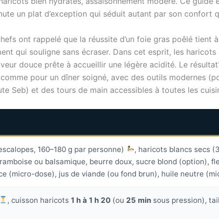
haricots bien hydratés, assaisonnement modéré. Ce guide e
ute un plat d’exception qui séduit autant par son confort 
fs ont rappelé que la réussite d’un foie gras poêlé tient 
t qui souligne sans écraser. Dans cet esprit, les haricots
eur douce prête à accueillir une légère acidité. Le résultat
 comme pour un dîner soigné, avec des outils modernes (po
te Seb) et des tours de main accessibles à toutes les cuis
escalopes, 160–180 g par personne)
, haricots blancs secs (
e framboise ou balsamique, beurre doux, sucre blond (option), f
ce (micro-dose), jus de viande (ou fond brun), huile neutre (mic
, cuisson haricots
1 h à 1 h 20
(ou
25 min
sous pression), tai