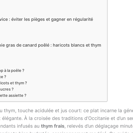
ce : éviter les pièges et gagner en régularité
oie gras de canard poêlé : haricots blancs et thym
p à la poêle ?
ce ?
ricots et thym ?
sucres ?
tte assiette ?
u thym, touche acidulée et jus court: ce plat incarne la gé
t élégante. À la croisée des traditions d’Occitanie et d’un s
ondants infusés au
thym frais
, relevés d’un déglaçage minute