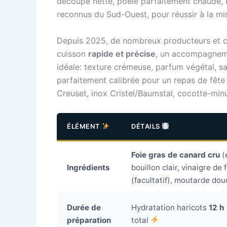
découpe nette, poêle parfaitement chaude, 
reconnus du Sud-Ouest, pour réussir à la min
Depuis 2025, de nombreux producteurs et che
cuisson
rapide et précise
, un accompagnemen
idéale: texture crémeuse, parfum végétal, sav
parfaitement calibrée pour un repas de fête
Creuset, inox Cristel/Baumstal, cocotte-minu
ÉLÉMENT
DÉTAILS
Foie gras de canard cru
(
Ingrédients
bouillon clair, vinaigre d
(facultatif), moutarde dou
Durée de
Hydratation haricots
12 h
préparation
total