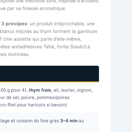
xpose une méthode sûre, inspirée d’artisans
que par sa finesse aromatique.
à
3 principes
: un produit irréprochable, une
 blancs mijotés au thym forment la garniture
? Une assiette qui parle d’elle-même,
êles antiadhésives Tefal, fonte Staub/Le
ines motivées.
300 g pour 4),
thym frais
, ail, laurier, oignon,
leur de sel, poivre, pommes/poires
ro-filet pour haricots si besoin)
llage et cuisson du foie gras
3–4 min
au