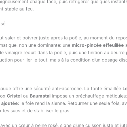
oigneusement chaque face, puis réfrigérer quelques instants
t stable au feu.
osé
t saler et poivrer juste après la poêle, au moment du repos,
romatique, non une dominante: une
micro-pincée effeuillée
s
 de vinaigre réduit dans la poêle, puis une finition au beurre
ction pour lier le tout, mais à la condition d’un dosage disc
aude offre une sécurité anti-accroche. La fonte émaillée
L
inox
Cristel
ou
Baumstal
impose un préchauffage méticuleux.
 ajoutée
: le foie rend la sienne. Retourner une seule fois, a
les sucs et de stabiliser le gras.
avec un cœur à peine rosé, signe d’une cuisson juste et jut