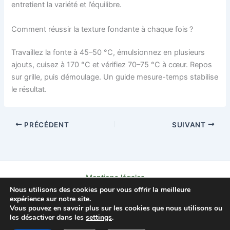
entretient la variété et l’équilibre.
Comment réussir la texture fondante à chaque fois ?
Travaillez la fonte à 45–50 °C, émulsionnez en plusieurs
ajouts, cuisez à 170 °C et vérifiez 70–75 °C à cœur. Repos
sur grille, puis démoulage. Un guide mesure-temps stabilise
le résultat.
PRÉCÉDENT
SUIVANT
Mentions légales
Nous utilisons des cookies pour vous offrir la meilleure
Politique de confidentialité
expérience sur notre site.
Contact
Vous pouvez en savoir plus sur les cookies que nous utilisons ou
À propos
les désactiver dans les
settings
.