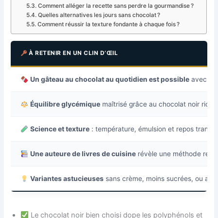
Comment alléger la recette sans perdre la gourmandise ?
Quelles alternatives les jours sans chocolat ?
Comment réussir la texture fondante à chaque fois ?
À RETENIR EN UN CLIN D’ŒIL
Un gâteau au chocolat au quotidien est possible
avec des 
Équilibre glycémique
maîtrisé grâce au chocolat noir rich
Science et texture
: température, émulsion et repos transfor
Une auteure de livres de cuisine
révèle une méthode repro
Variantes astucieuses
sans crème, moins sucrées, ou adap
Le chocolat noir bien choisi dope les polyphénols et