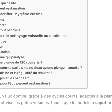
 qui hésite
ment restauration
acrifier l’hygiène cuisine
ent
paroi
oût par cycle
ser le nettoyage vaisselle au quotidien
 cuve
eur
llation
nne qui paralyse
une plonge de 120 couverts ?
onsomme parfois moins d’eau qu’une plonge manuelle ?
isine et la régularité du résultat ?
ges et les pannes ?
 pour l’équipement restauration ?
un flux continu grâce à des cycles courts, adaptés à la
plo
et vise les petits volumes, tandis que le modèle à
capot
pri