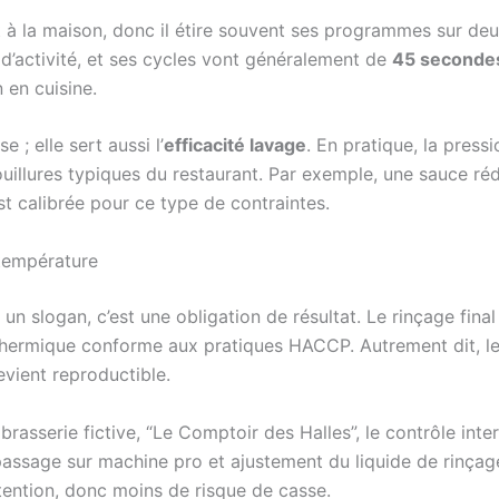
 à la maison, donc il étire souvent ses programmes sur deux
c d’activité, et ses cycles vont généralement de
45 secondes
n en cuisine.
 ; elle sert aussi l’
efficacité lavage
. En pratique, la press
uillures typiques du restaurant. Par exemple, une sauce ré
t calibrée pour ce type de contraintes.
température
 un slogan, c’est une obligation de résultat. Le rinçage fina
thermique conforme aux pratiques HACCP. Autrement dit, le p
devient reproductible.
rasserie fictive, “Le Comptoir des Halles”, le contrôle inte
passage sur machine pro et ajustement du liquide de rinçage
tention, donc moins de risque de casse.