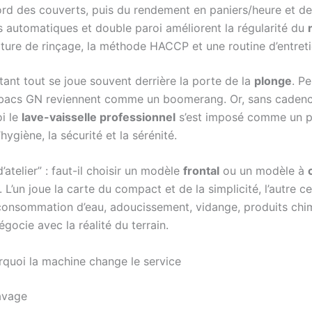
d des couverts, puis du rendement en paniers/heure et de l
s automatiques et double paroi améliorent la régularité du
ure de rinçage, la méthode HACCP et une routine d’entretie
rtant tout se joue souvent derrière la porte de la
plonge
. P
es bacs GN reviennent comme un boomerang. Or, sans cadence
oi le
lave-vaisselle professionnel
s’est imposé comme un pi
hygiène, la sécurité et la sérénité.
atelier” : faut-il choisir un modèle
frontal
ou un modèle à
’un joue la carte du compact et de la simplicité, l’autre cel
consommation d’eau, adoucissement, vidange, produits chimi
égocie avec la réalité du terrain.
urquoi la machine change le service
lavage