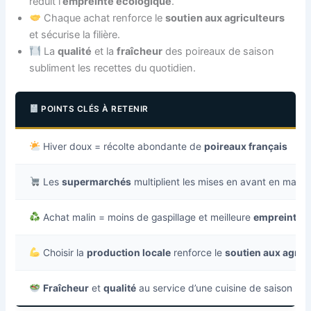
réduit l’
empreinte écologique
.
Chaque achat renforce le
soutien aux agriculteurs
et sécurise la filière.
La
qualité
et la
fraîcheur
des poireaux de saison
subliment les recettes du quotidien.
POINTS CLÉS À RETENIR
Hiver doux = récolte abondante de
poireaux français
Les
supermarchés
multiplient les mises en avant en magas
Achat malin = moins de gaspillage et meilleure
empreinte é
Choisir la
production locale
renforce le
soutien aux agric
Fraîcheur
et
qualité
au service d’une cuisine de saison