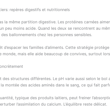
iers: repères digestifs et nutritionnels
pas la même partition digestive. Les protéines carnées aimen
e un peu moins acide. Quand les deux se rencontrent au mê
ou des ballonnements chez les personnes sensibles.
 d’espacer les familles d’aliments. Cette stratégie protège l
le monde, mais elle aide beaucoup de convives, surtout lor
concrètement
 des structures différentes. Le pH varie aussi selon le bol 
 la montée des acides aminés dans le sang, ce qui fait parfoi
ntité, typique des produits laitiers, peut freiner l’absorpt
turber l’assimilation du calcium. L’équilibre reste délicat.