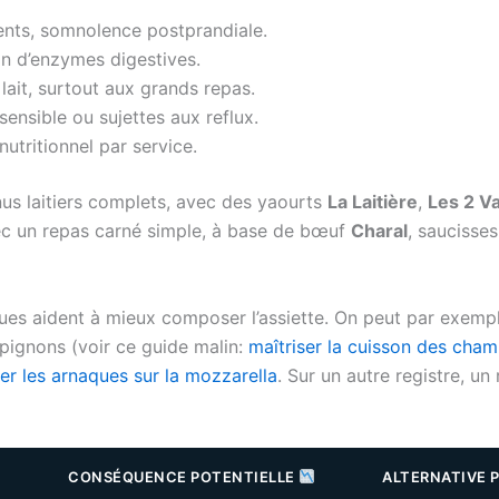
ents, somnolence postprandiale.
on d’enzymes digestives.
 lait, surtout aux grands repas.
ensible ou sujettes aux reflux.
nutritionnel par service.
us laitiers complets, avec des yaourts
La Laitière
,
Les 2 V
avec un repas carné simple, à base de bœuf
Charal
, saucisse
ques aident à mieux composer l’assiette. On peut par exemple
pignons (voir ce guide malin:
maîtriser la cuisson des cha
ter les arnaques sur la mozzarella
. Sur un autre registre, un
CONSÉQUENCE POTENTIELLE
ALTERNATIVE 