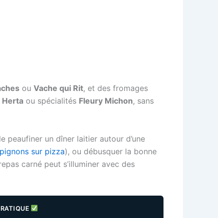
aches
ou
Vache qui Rit
, et des fromages
s
Herta
ou spécialités
Fleury Michon
, sans
 peaufiner un dîner laitier autour d’une
mpignons sur pizza
), ou débusquer la bonne
 repas carné peut s’illuminer avec des
PRATIQUE