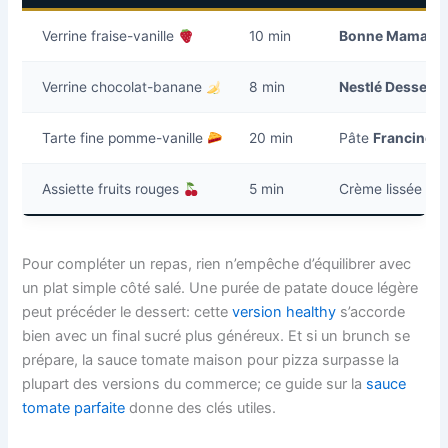
Verrine fraise-vanille
10 min
Bonne Maman
f
Verrine chocolat-banane
8 min
Nestlé Dessert
r
Tarte fine pomme-vanille
20 min
Pâte
Francine
+
Assiette fruits rouges
5 min
Crème lissée + z
Pour compléter un repas, rien n’empêche d’équilibrer avec
un plat simple côté salé. Une purée de patate douce légère
peut précéder le dessert: cette
version healthy
s’accorde
bien avec un final sucré plus généreux. Et si un brunch se
prépare, la sauce tomate maison pour pizza surpasse la
plupart des versions du commerce; ce guide sur la
sauce
tomate parfaite
donne des clés utiles.