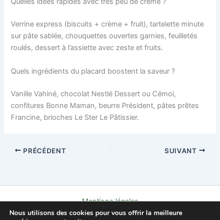
Quelles idées rapides avec très peu de crème ?
Verrine express (biscuits + crème + fruit), tartelette minute
sur pâte sablée, chouquettes ouvertes garnies, feuilletés
roulés, dessert à l’assiette avec zeste et fruits.
Quels ingrédients du placard boostent la saveur ?
Vanille Vahiné, chocolat Nestlé Dessert ou Cémoi,
confitures Bonne Maman, beurre Président, pâtes prêtes
Francine, brioches Le Ster Le Pâtissier.
PRÉCÉDENT
SUIVANT
Mentions légales
Nous utilisons des cookies pour vous offrir la meilleure
Politique de confidentialité