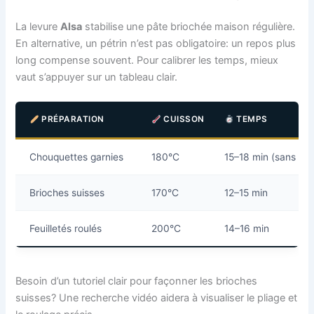
La levure
Alsa
stabilise une pâte briochée maison régulière.
En alternative, un pétrin n’est pas obligatoire: un repos plus
long compense souvent. Pour calibrer les temps, mieux
vaut s’appuyer sur un tableau clair.
PRÉPARATION
CUISSON
TEMPS
Chouquettes garnies
180°C
15–18 min (sans cr
Brioches suisses
170°C
12–15 min
Feuilletés roulés
200°C
14–16 min
Besoin d’un tutoriel clair pour façonner les brioches
suisses? Une recherche vidéo aidera à visualiser le pliage et