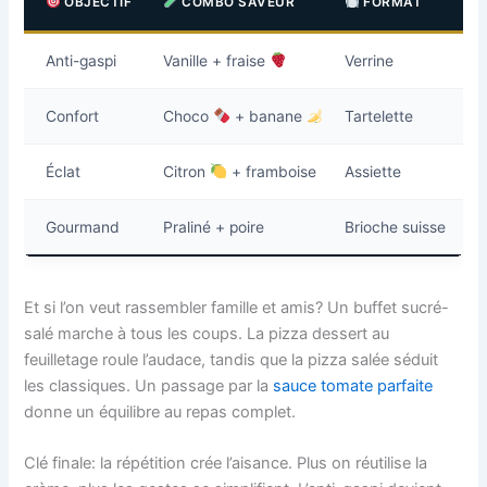
OBJECTIF
COMBO SAVEUR
FORMAT
Anti-gaspi
Vanille + fraise
Verrine
Confort
Choco
+ banane
Tartelette
Éclat
Citron
+ framboise
Assiette
Gourmand
Praliné + poire
Brioche suisse
Et si l’on veut rassembler famille et amis? Un buffet sucré-
salé marche à tous les coups. La pizza dessert au
feuilletage roule l’audace, tandis que la pizza salée séduit
les classiques. Un passage par la
sauce tomate parfaite
donne un équilibre au repas complet.
Clé finale: la répétition crée l’aisance. Plus on réutilise la