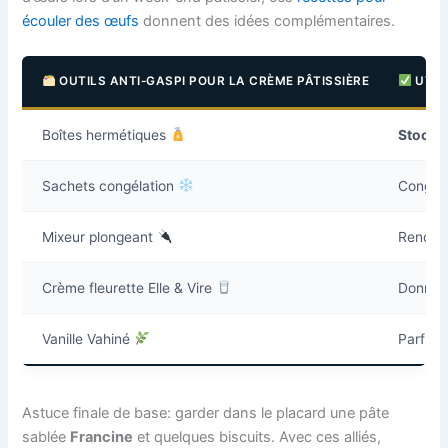
écouler des œufs
donnent des idées complémentaires.
OUTILS ANTI-GASPI POUR LA CRÈME PÂTISSIÈRE
UTIL
Boîtes hermétiques
Stocka
Sachets congélation
Congel
Mixeur plongeant
Rendre
Crème fleurette Elle & Vire
Donner
Vanille Vahiné
Parfume
Astuce finale de base: garder dans le placard une pâte
sablée
Francine
et quelques biscuits. Avec ces alliés,