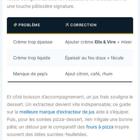
une touche pâtissière signature.
PROBLÈME
CORRECTION
Crème trop épaisse
Ajouter crème
Elle & Vire
+ mixer
Crème trop liquide
Épaissir au feu doux + fécule
Manque de pep’s
Ajout citron, café, rhum
Et côté boisson d’accompagnement, un jus frais souligne le
dessert. Un extracteur devient vite indispensable; ce guide
sur la
meilleure marque d’extracteur de jus
aide à s’équiper.
Puis, pour les soirées pizza-dessert, rien n’égale une bonne
pâte; un détour par le comparatif des
fours à pizza
inspire
souvent des idées sucrées-feuilletées.