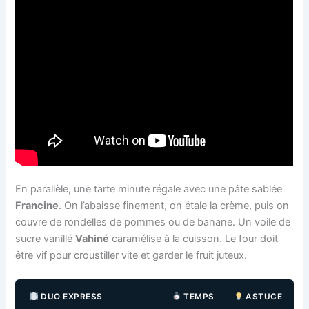
En parallèle, une tarte minute régale avec une pâte sablée
Francine
. On l’abaisse finement, on étale la crème, puis on
couvre de rondelles de pommes ou de banane. Un voile de
sucre vanillé
Vahiné
caramélise à la cuisson. Le four doit
être vif pour croustiller vite et garder le fruit juteux.
DUO EXPRESS
TEMPS
ASTUCE