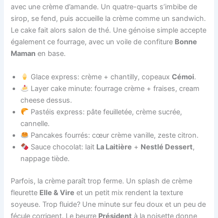
avec une crème d’amande. Un quatre-quarts s’imbibe de
sirop, se fend, puis accueille la crème comme un sandwich.
Le cake fait alors salon de thé. Une génoise simple accepte
également ce fourrage, avec un voile de confiture
Bonne
Maman
en base.
Glace express: crème + chantilly, copeaux
Cémoi
.
Layer cake minute: fourrage crème + fraises, cream
cheese dessus.
Pastéis express: pâte feuilletée, crème sucrée,
cannelle.
Pancakes fourrés: cœur crème vanille, zeste citron.
Sauce chocolat: lait
La Laitière
+
Nestlé Dessert
,
nappage tiède.
Parfois, la crème paraît trop ferme. Un splash de crème
fleurette
Elle & Vire
et un petit mix rendent la texture
soyeuse. Trop fluide? Une minute sur feu doux et un peu de
fécule corrigent. Le beurre
Président
à la noisette donne