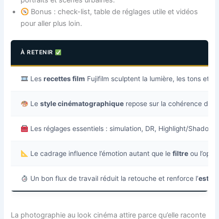
portraits et scènes urbaines.
Bonus : check-list, table de réglages utile et vidéos
pour aller plus loin.
À RETENIR
Les
recettes film
Fujifilm sculptent la lumière, les tons et 
Le
style cinématographique
repose sur la cohérence des
Les réglages essentiels : simulation, DR, Highlight/Shadow, W
Le cadrage influence l’émotion autant que le
filtre
ou l’optiq
Un bon flux de travail réduit la retouche et renforce l’
esthé
La photographie au look cinéma attire parce qu’elle raconte