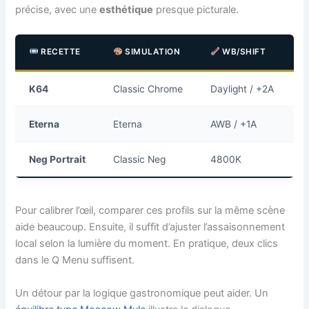
précise, avec une
esthétique
presque picturale.
RECETTE
SIMULATION
WB/SHIFT
K64
Classic Chrome
Daylight / +2A
2
Eterna
Eterna
AWB / +1A
4
Neg Portrait
Classic Neg
4800K
2
Pour calibrer l’œil, comparer ces profils sur la même scène
aide beaucoup. Ensuite, il suffit d’ajuster l’assaisonnement
local selon la lumière du moment. En pratique, deux clics
dans le Q Menu suffisent.
Un détour par la logique gastronomique peut aider. Un