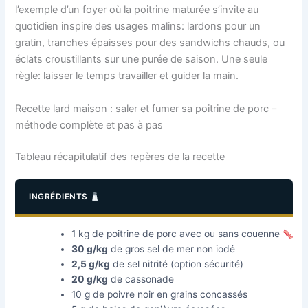
l’exemple d’un foyer où la poitrine maturée s’invite au
quotidien inspire des usages malins: lardons pour un
gratin, tranches épaisses pour des sandwichs chauds, ou
éclats croustillants sur une purée de saison. Une seule
règle: laisser le temps travailler et guider la main.
Recette lard maison : saler et fumer sa poitrine de porc –
méthode complète et pas à pas
Tableau récapitulatif des repères de la recette
INGRÉDIENTS
1 kg de poitrine de porc avec ou sans couenne
30 g/kg
de gros sel de mer non iodé
2,5 g/kg
de sel nitrité (option sécurité)
20 g/kg
de cassonade
10 g de poivre noir en grains concassés