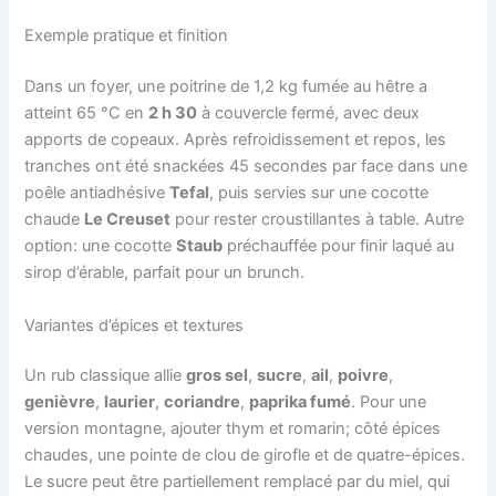
Exemple pratique et finition
Dans un foyer, une poitrine de 1,2 kg fumée au hêtre a
atteint 65 °C en
2 h 30
à couvercle fermé, avec deux
apports de copeaux. Après refroidissement et repos, les
tranches ont été snackées 45 secondes par face dans une
poêle antiadhésive
Tefal
, puis servies sur une cocotte
chaude
Le Creuset
pour rester croustillantes à table. Autre
option: une cocotte
Staub
préchauffée pour finir laqué au
sirop d’érable, parfait pour un brunch.
Variantes d’épices et textures
Un rub classique allie
gros sel
,
sucre
,
ail
,
poivre
,
genièvre
,
laurier
,
coriandre
,
paprika fumé
. Pour une
version montagne, ajouter thym et romarin; côté épices
chaudes, une pointe de clou de girofle et de quatre-épices.
Le sucre peut être partiellement remplacé par du miel, qui