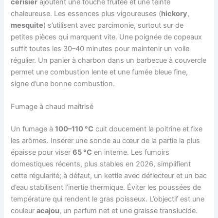
cerisier
ajoutent une touche fruitée et une teinte
chaleureuse. Les essences plus vigoureuses (
hickory
,
mesquite
) s’utilisent avec parcimonie, surtout sur de
petites pièces qui marquent vite. Une poignée de copeaux
suffit toutes les 30–40 minutes pour maintenir un voile
régulier. Un panier à charbon dans un barbecue à couvercle
permet une combustion lente et une fumée bleue fine,
signe d’une bonne combustion.
Fumage à chaud maîtrisé
Un fumage à
100–110 °C
cuit doucement la poitrine et fixe
les arômes. Insérer une sonde au cœur de la partie la plus
épaisse pour viser
65 °C
en interne. Les fumoirs
domestiques récents, plus stables en 2026, simplifient
cette régularité; à défaut, un kettle avec déflecteur et un bac
d’eau stabilisent l’inertie thermique. Éviter les poussées de
température qui rendent le gras poisseux. L’objectif est une
couleur
acajou
, un parfum net et une graisse translucide.