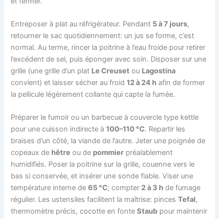
et fermer.
Entreposer à plat au réfrigérateur. Pendant
5 à 7 jours
,
retourner le sac quotidiennement: un jus se forme, c’est
normal. Au terme, rincer la poitrine à l’eau froide pour retirer
l’excédent de sel, puis éponger avec soin. Disposer sur une
grille (une grille d’un plat
Le Creuset
ou
Lagostina
convient) et laisser sécher au froid
12 à 24 h
afin de former
la pellicule légèrement collante qui capte la fumée.
Préparer le fumoir ou un barbecue à couvercle type kettle
pour une cuisson indirecte à
100–110 °C
. Repartir les
braises d’un côté, la viande de l’autre. Jeter une poignée de
copeaux de
hêtre
ou de
pommier
préalablement
humidifiés. Poser la poitrine sur la grille, couenne vers le
bas si conservée, et insérer une sonde fiable. Viser une
température interne de
65 °C
; compter
2 à 3 h
de fumage
régulier. Les ustensiles facilitent la maîtrise: pinces
Tefal
,
thermomètre précis, cocotte en fonte
Staub
pour maintenir