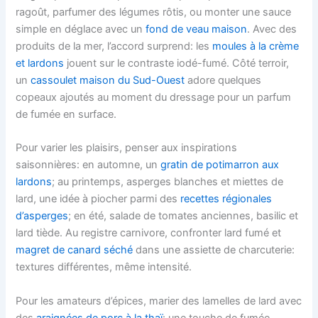
ragoût, parfumer des légumes rôtis, ou monter une sauce
simple en déglace avec un
fond de veau maison
. Avec des
produits de la mer, l’accord surprend: les
moules à la crème
et lardons
jouent sur le contraste iodé-fumé. Côté terroir,
un
cassoulet maison du Sud-Ouest
adore quelques
copeaux ajoutés au moment du dressage pour un parfum
de fumée en surface.
Pour varier les plaisirs, penser aux inspirations
saisonnières: en automne, un
gratin de potimarron aux
lardons
; au printemps, asperges blanches et miettes de
lard, une idée à piocher parmi des
recettes régionales
d’asperges
; en été, salade de tomates anciennes, basilic et
lard tiède. Au registre carnivore, confronter lard fumé et
magret de canard séché
dans une assiette de charcuterie:
textures différentes, même intensité.
Pour les amateurs d’épices, marier des lamelles de lard avec
des
araignées de porc à la thaï
: une touche de fumée