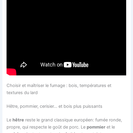
Choisir et maîtriser le fumage : bois, températures et
textures du lard
Hêtre, pommier, cerisier… et bois plus puissants
Le
hêtre
reste le grand classique européen: fumée ronde,
propre, qui respecte le goût de porc. Le
pommier
et le