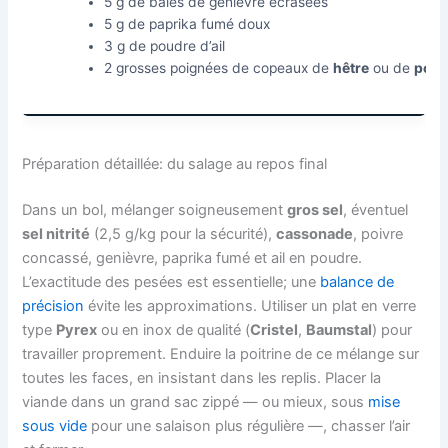
5 g de baies de genièvre écrasées
5 g de paprika fumé doux
3 g de poudre d’ail
2 grosses poignées de copeaux de
hêtre
ou de
pom
Préparation détaillée: du salage au repos final
Dans un bol, mélanger soigneusement
gros sel
, éventuel
sel nitrité
(2,5 g/kg pour la sécurité),
cassonade
, poivre
concassé, genièvre, paprika fumé et ail en poudre.
L’exactitude des pesées est essentielle; une
balance de
précision
évite les approximations. Utiliser un plat en verre
type
Pyrex
ou en inox de qualité (
Cristel
,
Baumstal
) pour
travailler proprement. Enduire la poitrine de ce mélange sur
toutes les faces, en insistant dans les replis. Placer la
viande dans un grand sac zippé — ou mieux, sous
mise
sous vide
pour une salaison plus régulière —, chasser l’air