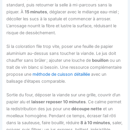
standard, puis retourner la selle à mi-parcours sans la
piquer. À
15 minutes
, déglacer avec le mélange eau-miel ;
décoller les sucs à la spatule et commencer à arroser.
L’arrosage nourrit la fibre et lustre la surface, réduisant le
risque de dessèchement.
Si la coloration file trop vite, poser une feuille de papier
aluminium au-dessus sans toucher la viande. Le jus doit
chauffer sans brûler ; ajouter une louche de
bouillon
ou un
trait de vin blanc si besoin. Une ressource complémentaire
propose une
méthode de cuisson détaillée
avec un
balisage d’étapes comparable.
Sortie du four, déposer la viande sur une grille, couvrir d’un
papier alu et
laisser reposer 10 minutes
. Ce calme permet
la redistribution des jus pour une
découpe nette
et un
moelleux homogène. Pendant ce temps, écraser l’ail rôti
dans la sauteuse, faire bouillir, réduire
8 à 10 minutes
, saler,
poivrer, puis filtrer : un jus express, brillant, irrésistible.