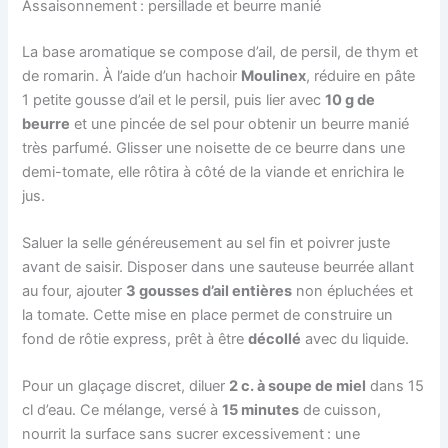
Assaisonnement : persillade et beurre manié
La base aromatique se compose d’ail, de persil, de thym et
de romarin. À l’aide d’un hachoir
Moulinex
, réduire en pâte
1 petite gousse d’ail et le persil, puis lier avec
10 g de
beurre
et une pincée de sel pour obtenir un beurre manié
très parfumé. Glisser une noisette de ce beurre dans une
demi-tomate, elle rôtira à côté de la viande et enrichira le
jus.
Saluer la selle généreusement au sel fin et poivrer juste
avant de saisir. Disposer dans une sauteuse beurrée allant
au four, ajouter
3 gousses d’ail entières
non épluchées et
la tomate. Cette mise en place permet de construire un
fond de rôtie express, prêt à être
décollé
avec du liquide.
Pour un glaçage discret, diluer
2 c. à soupe de miel
dans 15
cl d’eau. Ce mélange, versé à
15 minutes
de cuisson,
nourrit la surface sans sucrer excessivement : une