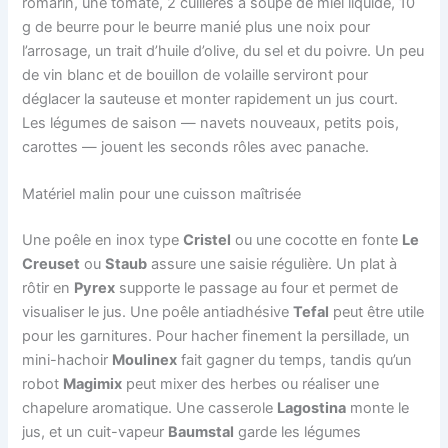
romarin, une tomate, 2 cuillères à soupe de miel liquide, 10
g de beurre pour le beurre manié plus une noix pour
l’arrosage, un trait d’huile d’olive, du sel et du poivre. Un peu
de vin blanc et de bouillon de volaille serviront pour
déglacer la sauteuse et monter rapidement un jus court.
Les légumes de saison — navets nouveaux, petits pois,
carottes — jouent les seconds rôles avec panache.
Matériel malin pour une cuisson maîtrisée
Une poêle en inox type
Cristel
ou une cocotte en fonte
Le
Creuset
ou
Staub
assure une saisie régulière. Un plat à
rôtir en
Pyrex
supporte le passage au four et permet de
visualiser le jus. Une poêle antiadhésive
Tefal
peut être utile
pour les garnitures. Pour hacher finement la persillade, un
mini-hachoir
Moulinex
fait gagner du temps, tandis qu’un
robot
Magimix
peut mixer des herbes ou réaliser une
chapelure aromatique. Une casserole
Lagostina
monte le
jus, et un cuit-vapeur
Baumstal
garde les légumes