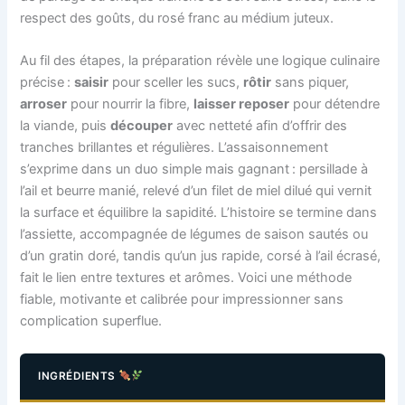
respect des goûts, du rosé franc au médium juteux.
Au fil des étapes, la préparation révèle une logique culinaire
précise :
saisir
pour sceller les sucs,
rôtir
sans piquer,
arroser
pour nourrir la fibre,
laisser reposer
pour détendre
la viande, puis
découper
avec netteté afin d’offrir des
tranches brillantes et régulières. L’assaisonnement
s’exprime dans un duo simple mais gagnant : persillade à
l’ail et beurre manié, relevé d’un filet de miel dilué qui vernit
la surface et équilibre la sapidité. L’histoire se termine dans
l’assiette, accompagnée de légumes de saison sautés ou
d’un gratin doré, tandis qu’un jus rapide, corsé à l’ail écrasé,
fait le lien entre textures et arômes. Voici une méthode
fiable, motivante et calibrée pour impressionner sans
complication superflue.
INGRÉDIENTS