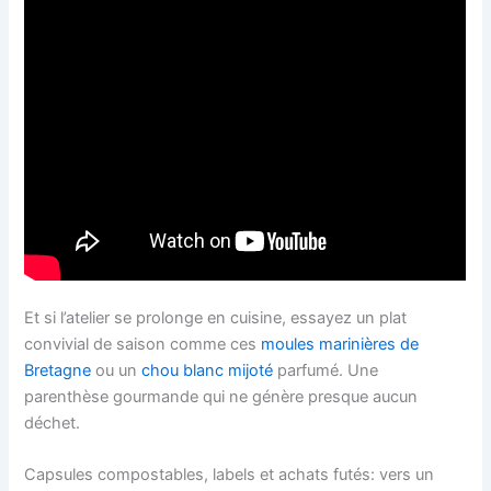
Et si l’atelier se prolonge en cuisine, essayez un plat
convivial de saison comme ces
moules marinières de
Bretagne
ou un
chou blanc mijoté
parfumé. Une
parenthèse gourmande qui ne génère presque aucun
déchet.
Capsules compostables, labels et achats futés: vers un