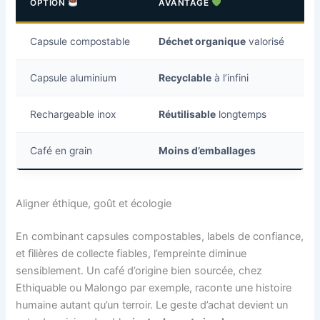
OPTION
AVANTAGE
C
Capsule compostable
Déchet organique
valorisé
N
Capsule aluminium
Recyclable
à l’infini
N
Rechargeable inox
Réutilisable
longtemps
N
Café en grain
Moins d’emballages
M
Aligner éthique, goût et écologie
En combinant capsules compostables, labels de confiance,
et filières de collecte fiables, l’empreinte diminue
sensiblement. Un café d’origine bien sourcée, chez
Ethiquable ou Malongo par exemple, raconte une histoire
humaine autant qu’un terroir. Le geste d’achat devient un