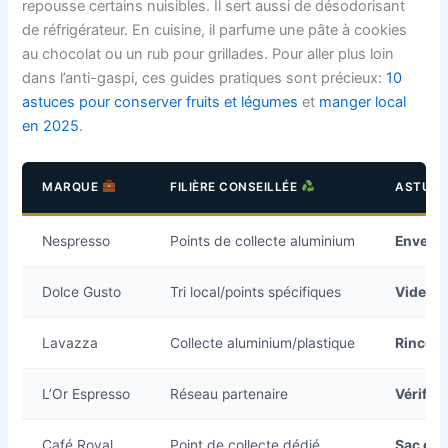
repousse certains nuisibles. Il sert aussi de désodorisant
de réfrigérateur. En cuisine, il parfume une pâte à cookies
au chocolat ou un rub pour grillades. Pour aller plus loin
dans l’anti-gaspi, ces guides pratiques sont précieux:
10
astuces pour conserver fruits et légumes
et
manger local
en 2025
.
MARQUE
FILIÈRE CONSEILLÉE
ASTUCE
Nespresso
Points de collecte aluminium
Envelop
Dolce Gusto
Tri local/points spécifiques
Vider l
Lavazza
Collecte aluminium/plastique
Rincer v
L’Or Espresso
Réseau partenaire
Vérifi
Café Royal
Point de collecte dédié
Sac de t