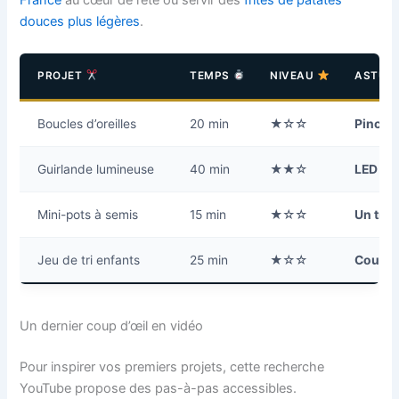
France
au cœur de l’été ou servir des
frites de patates
douces plus légères
.
PROJET
TEMPS
NIVEAU
ASTUC
Boucles d’oreilles
20 min
★☆☆
Pince p
Guirlande lumineuse
40 min
★★☆
LED
bas
Mini-pots à semis
15 min
★☆☆
Un tro
Jeu de tri enfants
25 min
★☆☆
Couleu
Un dernier coup d’œil en vidéo
Pour inspirer vos premiers projets, cette recherche
YouTube propose des pas-à-pas accessibles.