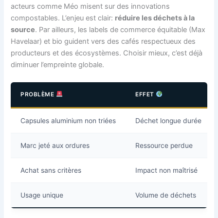
acteurs comme Méo misent sur des innovations
compostables. L’enjeu est clair:
réduire les déchets à la
source
. Par ailleurs, les labels de commerce équitable (Max
Havelaar) et bio guident vers des cafés respectueux des
producteurs et des écosystèmes. Choisir mieux, c’est déjà
diminuer l’empreinte globale.
PROBLÈME
EFFET
Capsules aluminium non triées
Déchet longue durée
Marc jeté aux ordures
Ressource perdue
Achat sans critères
Impact non maîtrisé
Usage unique
Volume de déchets