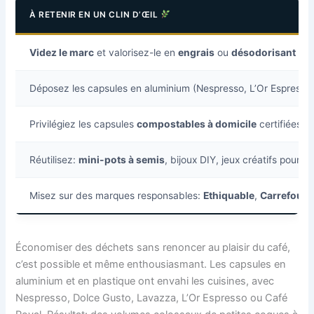
À RETENIR EN UN CLIN D’ŒIL
Videz le marc
et valorisez-le en
engrais
ou
désodorisant
Déposez les capsules en aluminium (Nespresso, L’Or Espresso
Privilégiez les capsules
compostables à domicile
certifiées 
Réutilisez:
mini-pots à semis
, bijoux DIY, jeux créatifs pour e
Misez sur des marques responsables:
Ethiquable
,
Carrefour 
Économiser des déchets sans renoncer au plaisir du café,
c’est possible et même enthousiasmant. Les capsules en
aluminium et en plastique ont envahi les cuisines, avec
Nespresso, Dolce Gusto, Lavazza, L’Or Espresso ou Café