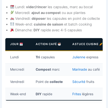
Lundi:
vider/rincer
les capsules, marc au bocal
Mercredi:
ajout au compost
ou aux plantes
Vendredi:
déposer
les capsules en point de collecte
Week-end:
cuisine de saison
et batch cooking
Dimanche:
DIY
rapide avec 4-5 capsules
JOUR
ACTION CAFÉ
ASTUCE CUISINE
Lundi
Tri
capsules
Julienne
express
Mercredi
Compost
marc
Marinade
au café
Vendredi
Point de
collecte
Sécurité
fruits
Week-end
DIY
rapide
Frites
légères