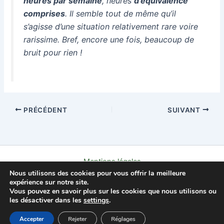
heures par semaine
, heures
d’équivalence
comprises
. Il semble tout de même qu’il
s’agisse d’une situation relativement rare voire
rarissime. Bref, encore une fois, beaucoup de
bruit pour rien !
PRÉCÉDENT
SUIVANT
Mentions légales
Nous utilisons des cookies pour vous offrir la meilleure
Politique de confidentialité
expérience sur notre site.
Contact
Vous pouvez en savoir plus sur les cookies que nous utilisons ou
À propos
les désactiver dans les
settings
.
Copyright © 2026 L'AFFLEC
Accepter
Rejeter
Réglages