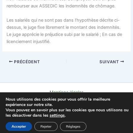
rembourser aux ASSEDIC les indemnités de chômage.
Les salariés qui ne sont pas dans l’hypothèse décrite ci-
dessus, le juge fixe librement le montant des indemnités.
Le juge apprécie le préjudice subi par le salarié ; En cas de
licenciement injustifié.
PRÉCÉDENT
SUIVANT
Mentions légales
Nous utilisons des cookies pour vous offrir la meilleure
Politique de confidentialité
expérience sur notre site.
Contact
Vous pouvez en savoir plus sur les cookies que nous utilisons ou
À propos
les désactiver dans les
settings
.
Copyright © 2026 L'AFFLEC
Accepter
Rejeter
Réglages