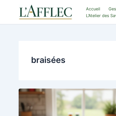
Aller
Accueil
Ges
au
L’Atelier des S
contenu
braisées