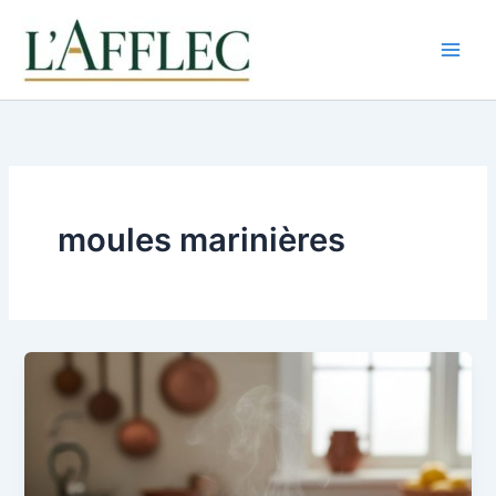
Aller
au
contenu
moules marinières