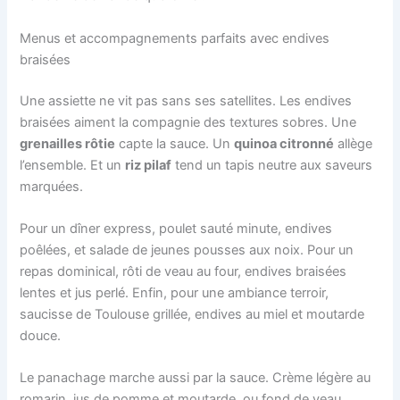
Menus et accompagnements parfaits avec endives
braisées
Une assiette ne vit pas sans ses satellites. Les endives
braisées aiment la compagnie des textures sobres. Une
grenailles rôtie
capte la sauce. Un
quinoa citronné
allège
l’ensemble. Et un
riz pilaf
tend un tapis neutre aux saveurs
marquées.
Pour un dîner express, poulet sauté minute, endives
poêlées, et salade de jeunes pousses aux noix. Pour un
repas dominical, rôti de veau au four, endives braisées
lentes et jus perlé. Enfin, pour une ambiance terroir,
saucisse de Toulouse grillée, endives au miel et moutarde
douce.
Le panachage marche aussi par la sauce. Crème légère au
romarin, jus de pomme et moutarde, ou fond de veau