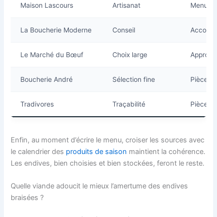
Maison Lascours
Artisanat
Menus d
La Boucherie Moderne
Conseil
Accords
Le Marché du Bœuf
Choix large
Approvi
Boucherie André
Sélection fine
Pièces 
Tradivores
Traçabilité
Pièces 
Enfin, au moment d’écrire le menu, croiser les sources avec
le calendrier des
produits de saison
maintient la cohérence.
Les endives, bien choisies et bien stockées, feront le reste.
Quelle viande adoucit le mieux l’amertume des endives
braisées ?