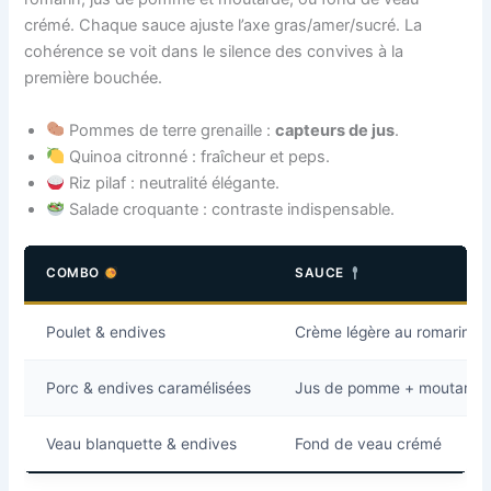
crémé. Chaque sauce ajuste l’axe gras/amer/sucré. La
cohérence se voit dans le silence des convives à la
première bouchée.
Pommes de terre grenaille :
capteurs de jus
.
Quinoa citronné : fraîcheur et peps.
Riz pilaf : neutralité élégante.
Salade croquante : contraste indispensable.
COMBO
SAUCE
Poulet & endives
Crème légère au romarin
Porc & endives caramélisées
Jus de pomme + moutarde
Veau blanquette & endives
Fond de veau crémé