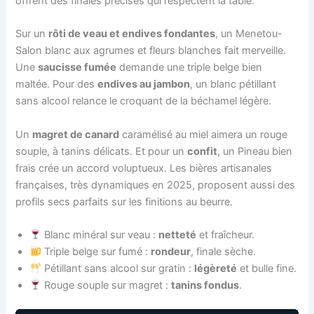
offrent des finales précises qui respectent la table.
Sur un
rôti de veau et endives fondantes
, un Menetou-
Salon blanc aux agrumes et fleurs blanches fait merveille.
Une
saucisse fumée
demande une triple belge bien
maltée. Pour des
endives au jambon
, un blanc pétillant
sans alcool relance le croquant de la béchamel légère.
Un
magret de canard
caramélisé au miel aimera un rouge
souple, à tanins délicats. Et pour un
confit
, un Pineau bien
frais crée un accord voluptueux. Les bières artisanales
françaises, très dynamiques en 2025, proposent aussi des
profils secs parfaits sur les finitions au beurre.
Blanc minéral sur veau :
netteté
et fraîcheur.
Triple belge sur fumé :
rondeur
, finale sèche.
Pétillant sans alcool sur gratin :
légèreté
et bulle fine.
Rouge souple sur magret :
tanins fondus
.