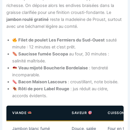
richesse. On dépose alors les endives braisées dans la
graisse clarifiée pour une finition crousti-fondante. Le
jambon roulé gratiné
reste la madeleine de Proust, surtout
avec une béchamel légère au comté.
Filet de poulet Les Fermiers du Sud-Ouest
sauté
minute : 12 minutes et c’est prêt.
Saucisse fumée Socopa
au four, 30 minutes :
salinité maîtrisée.
Veau mijoté Boucherie Bordelaise
: tendreté
incomparable.
Bacon Maison Lascours
: croustillant, note boisée.
Rôti de porc Label Rouge
: jus réduit au cidre,
accords évidents.
VIANDE
SAVEUR
CUISSON C
Jambon blanc fumé
Douce, salée
Four en tra