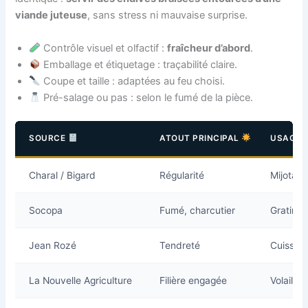
viande juteuse
, sans stress ni mauvaise surprise.
Contrôle visuel et olfactif :
fraîcheur d’abord
.
Emballage et étiquetage : traçabilité claire.
Coupe et taille : adaptées au feu choisi.
Pré-salage ou pas : selon le fumé de la pièce.
SOURCE
ATOUT PRINCIPAL
USAGE
Charal / Bigard
Régularité
Mijotage
Socopa
Fumé, charcutier
Gratins,
Jean Rozé
Tendreté
Cuisson
La Nouvelle Agriculture
Filière engagée
Volaille