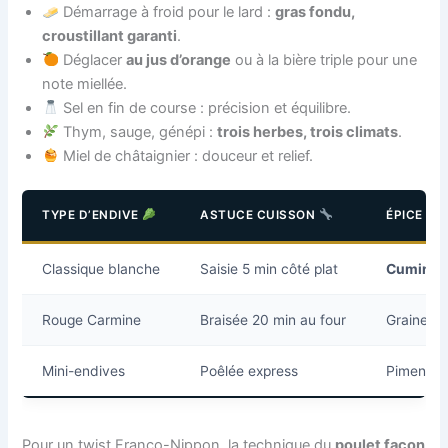
Démarrage à froid pour le lard :
gras fondu,
croustillant garanti
.
Déglacer
au jus d’orange
ou à la bière triple pour une
note miellée.
Sel en fin de course : précision et équilibre.
Thym, sauge, génépi :
trois herbes, trois climats
.
Miel de châtaignier : douceur et relief.
TYPE D’ENDIVE
ASTUCE CUISSON
ÉPICE P
Classique blanche
Saisie 5 min côté plat
Cumin
Rouge Carmine
Braisée 20 min au four
Graine de
Mini-endives
Poêlée express
Piment d
Pour un twist Franco-Nippon, la technique du
poulet façon