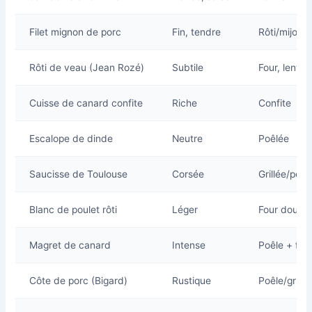
Filet mignon de porc
Fin, tendre
Rôti/mijoté
Rôti de veau (Jean Rozé)
Subtile
Four, lente
Cuisse de canard confite
Riche
Confite
Escalope de dinde
Neutre
Poêlée
Saucisse de Toulouse
Corsée
Grillée/poêl
Blanc de poulet rôti
Léger
Four doux
Magret de canard
Intense
Poêle + fou
Côte de porc (Bigard)
Rustique
Poêle/grill