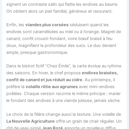
signent un contraste salin qui flatte les endives au beurre.
On obtient alors un plat familial, généreux et rassurant.
Enfin, les
viandes plus corsées
séduisent quand les
endives sont caramélisées au miel ou à l’orange. Magret de
canard, confit crousti-fondant, voire bœuf braisé à feu
doux, magnifient la profondeur des sucs. Le duo devient
ample, presque gastronomique.
Dans le bistrot fictif “Chez Émile”, la carte évolue au rythme
des saisons. En hiver, le chef propose
endives braisées,
confit de canard et jus réduit au cidre
. Au printemps, il
préfère la
volaille rôtie aux agrumes
avec mini-endives
poêlées. Chaque version raconte le même principe : marier
le fondant des endives à une viande juteuse, jamais sèche.
Le choix de la filière change aussi la texture. Une volaille de
La Nouvelle Agriculture
offre un grain de chair régulier. Un
rôti de veau signé
Jean Rozé
apporte un moelleux diffus.