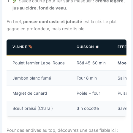
Sauce courte pour lier sans masquer :
crème légère,
jus au cidre, fond de veau
.
En bref,
penser contraste et jutosité
est la clé. Le plat
gagne en profondeur, mais reste lisible.
VIANDE
CUISSON
EFFET 
Poulet fermier Label Rouge
Rôti 45–60 min
Moelle
Jambon blanc fumé
Four 8 min
Salinit
Magret de canard
Poêle + four
Puissa
Bœuf braisé (Charal)
3 h cocotte
Saveur
Pour des endives au top, découvrez une base fiable ici :