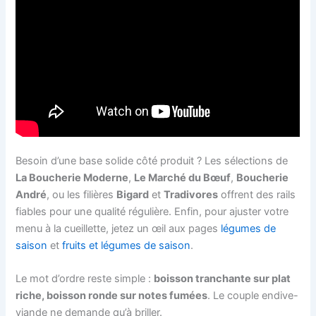
Besoin d’une base solide côté produit ? Les sélections de
La Boucherie Moderne
,
Le Marché du Bœuf
,
Boucherie
André
, ou les filières
Bigard
et
Tradivores
offrent des rails
fiables pour une qualité régulière. Enfin, pour ajuster votre
menu à la cueillette, jetez un œil aux pages
légumes de
saison
et
fruits et légumes de saison
.
Le mot d’ordre reste simple :
boisson tranchante sur plat
riche, boisson ronde sur notes fumées
. Le couple endive-
viande ne demande qu’à briller.