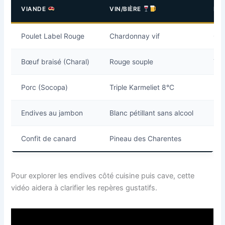
VIANDE
VIN/BIÈRE
PO
Poulet Label Rouge
Chardonnay vif
Cou
Bœuf braisé (Charal)
Rouge souple
Tan
Porc (Socopa)
Triple Karmeliet 8°C
Mal
Endives au jambon
Blanc pétillant sans alcool
Équ
Confit de canard
Pineau des Charentes
Dou
Pour explorer les endives côté cuisine puis cave, cette
vidéo aidera à clarifier les repères gustatifs.