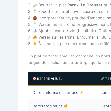
Beurrer un plat
Pyrex
,
Le Creuset
ou
Fouetter les œufs avec sucre et sucre
Incorporer farine, poudre d’amande, sel.
Verser lait et crème progressivement. L’
Ajouter l’eau-de-vie (facultatif). Goûter
Verser sur les fruits. Enfourner à 180°
À la sortie, parsemer d’amandes effilée
Un plat en fonte émaillée accroche les bords
longue dessèche ; un cœur trop liquide se ra
REPÈRE VISUEL
TE
Doré uniforme en surface
Lame 
Bords trop bruns
Centr