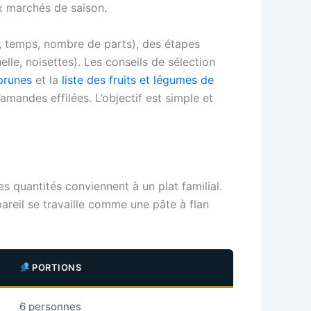
x marchés de saison.
s, temps, nombre de parts), des étapes
elle, noisettes). Les conseils de sélection
prunes
et la
liste des fruits et légumes de
’amandes effilées. L’objectif est simple et
s quantités conviennent à un plat familial.
areil se travaille comme une pâte à flan
PORTIONS
6 personnes