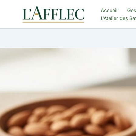
Aller
Accueil
Ges
au
L’Atelier des S
contenu