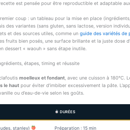
recette est pensée pour être reproductible et adaptable au
premier coup : un tableau pour la mise en place (ingrédient
is des variantes (sans gluten, sans lactose, version individu
rets et des sources utiles, comme un
guide des variétés de 
es fruits bien posés, une surface brillante et la juste dose d
en dessert « waouh » sans étape inutile.
grédients, étapes, timing et réussite
clafoutis
moelleux et fondant
, avec une cuisson à 180°C. Le
 le haut
pour éviter d’imbiber excessivement la pâte. L’app
nille ou d’eau-de-vie selon les goûts.
DURÉES
audes, stanley)
Préparation : 15 min