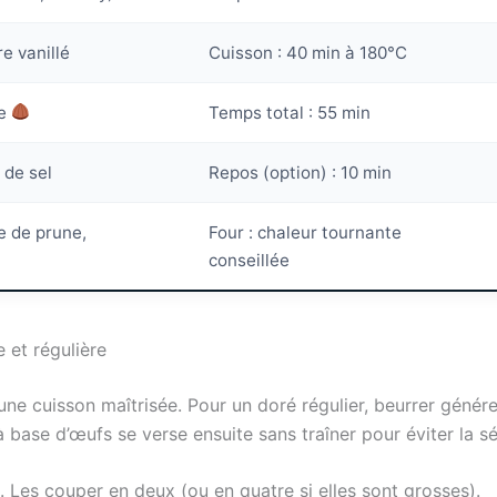
re vanillé
Cuisson : 40 min à 180°C
de
Temps total : 55 min
 de sel
Repos (option) : 10 min
ie de prune,
Four : chaleur tournante
conseillée
 et régulière
 à une cuisson maîtrisée. Pour un doré régulier, beurrer géné
l à base d’œufs se verse ensuite sans traîner pour éviter la
 Les couper en deux (ou en quatre si elles sont grosses).