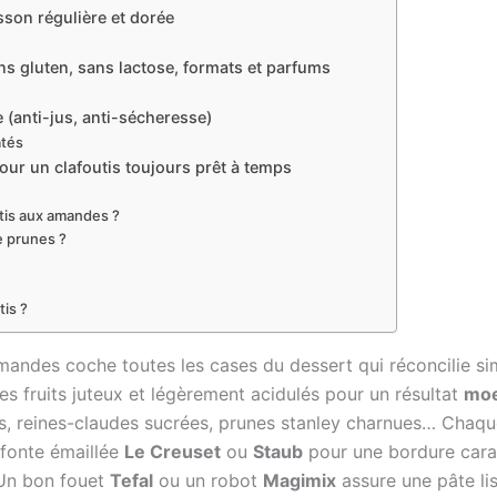
sson régulière et dorée
ns gluten, sans lactose, formats et parfums
 (anti-jus, anti-sécheresse)
atés
pour un clafoutis toujours prêt à temps
utis aux amandes ?
e prunes ?
is ?
 amandes coche toutes les cases du dessert qui réconcilie si
des fruits juteux et légèrement acidulés pour un résultat
moe
, reines-claudes sucrées, prunes stanley charnues… Chaque 
 fonte émaillée
Le Creuset
ou
Staub
pour une bordure cara
 Un bon fouet
Tefal
ou un robot
Magimix
assure une pâte lis