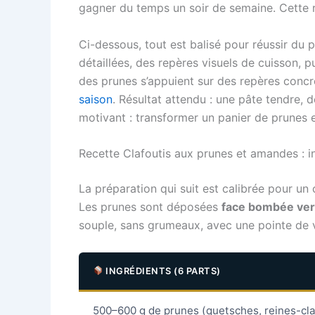
gagner du temps un soir de semaine. Cette 
Ci-dessous, tout est balisé pour réussir du 
détaillées, des repères visuels de cuisson, pu
des prunes s’appuient sur des repères conc
saison
. Résultat attendu : une pâte tendre, d
motivant : transformer un panier de prunes 
Recette Clafoutis aux prunes et amandes : in
La préparation qui suit est calibrée pour un 
Les prunes sont déposées
face bombée vers
souple, sans grumeaux, avec une pointe de va
INGRÉDIENTS (6 PARTS)
500–600 g de prunes (quetsches, reines-cl