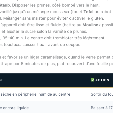
Staub
. Disposer les prunes, côté bombé vers le haut.
 vanillé jusqu’à un mélange mousseux (fouet
Tefal
ou robot
 Mélanger sans insister pour éviter d’activer le gluten.
appareil doit être lisse et fluide (battre au
Moulinex
possib
 et ajuster le sucre selon la variété de prunes.
C, 35–40 min. Le centre doit trembloter très légèrement.
s toastées. Laisser tiédir avant de couper.
 et favorise un léger caramélisage, quand le verre permet de
ttrape par 5 minutes de plus, plat recouvert d’une feuille p
ST
ACTION
sèche en périphérie, humide au centre
Sortir du fou
e encore liquide
Baisser à 17