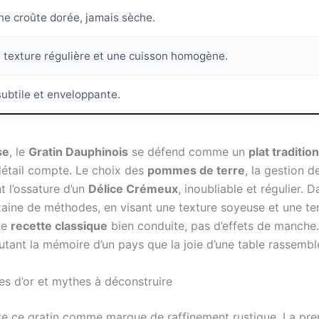
une croûte dorée, jamais sèche.
 texture régulière et une cuisson homogène.
ubtile et enveloppante.
se
, le
Gratin Dauphinois
se défend comme un
plat traditio
 détail compte. Le choix des
pommes de terre
, la gestion de
 l’ossature d’un
Délice Crémeux
, inoubliable et régulier. 
ine de méthodes, en visant une texture soyeuse et une ten
ne
recette classique
bien conduite, pas d’effets de manche. 
autant la mémoire d’un pays que la joie d’une table rassembl
gles d’or et mythes à déconstruire
pte ce gratin comme marque de raffinement rustique. La prem