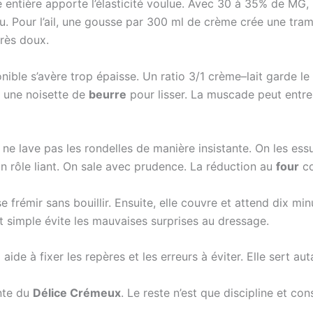
 entière apporte l’élasticité voulue. Avec 30 à 35% de MG, 
eau. Pour l’ail, une gousse par 300 ml de crème crée une tr
très doux.
sponible s’avère trop épaisse. Un ratio 3/1 crème–lait garde 
e une noisette de
beurre
pour lisser. La muscade peut entrer,
e lave pas les rondelles de manière insistante. On les essui
on rôle liant. On sale avec prudence. La réduction au
four
co
sse frémir sans bouillir. Ensuite, elle couvre et attend dix min
st simple évite les mauvaises surprises au dressage.
 aide à fixer les repères et les erreurs à éviter. Elle sert a
ente du
Délice Crémeux
. Le reste n’est que discipline et c