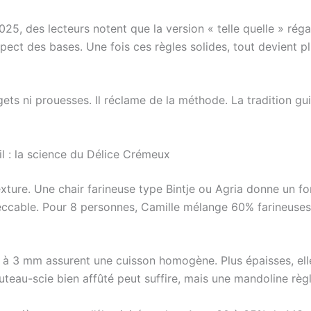
025, des lecteurs notent que la version « telle quelle » rég
spect des bases. Une fois ces règles solides, tout devient p
ets ni prouesses. Il réclame de la méthode. La tradition guid
il : la science du Délice Crémeux
xture. Une chair farineuse type Bintje ou Agria donne un 
ccable. Pour 8 personnes, Camille mélange 60% farineuses 
2 à 3 mm assurent une cuisson homogène. Plus épaisses, el
outeau-scie bien affûté peut suffire, mais une mandoline règle