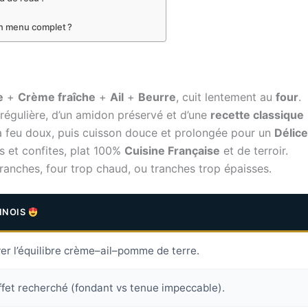
un menu complet ?
e
+
Crème fraîche
+
Ail
+
Beurre
, cuit lentement au
four
.
régulière, d’un amidon préservé et d’une
recette classique
e à feu doux, puis cuisson douce et prolongée pour un
Délic
s et confites, plat 100%
Cuisine Française
et de terroir.
 tranches, four trop chaud, ou tranches trop épaisses.
INOIS
er l’équilibre crème–ail–pomme de terre.
effet recherché (fondant vs tenue impeccable).