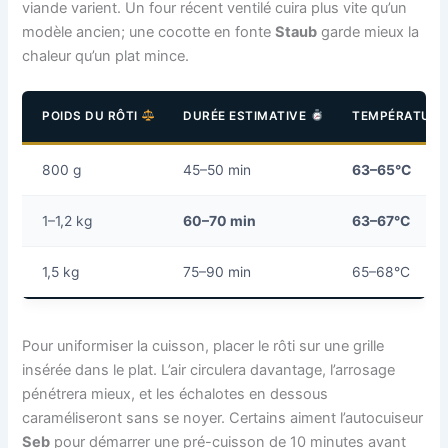
viande varient. Un four récent ventilé cuira plus vite qu’un
modèle ancien; une cocotte en fonte
Staub
garde mieux la
chaleur qu’un plat mince.
POIDS DU RÔTI
DURÉE ESTIMATIVE
TEMPÉRATURE
800 g
45–50 min
63–65°C
1–1,2 kg
60–70 min
63–67°C
1,5 kg
75–90 min
65–68°C
Pour uniformiser la cuisson, placer le rôti sur une grille
insérée dans le plat. L’air circulera davantage, l’arrosage
pénétrera mieux, et les échalotes en dessous
caraméliseront sans se noyer. Certains aiment l’autocuiseur
Seb
pour démarrer une pré-cuisson de 10 minutes avant