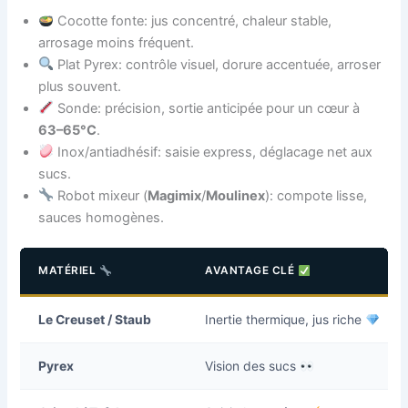
Cocotte fonte: jus concentré, chaleur stable,
arrosage moins fréquent.
Plat Pyrex: contrôle visuel, dorure accentuée, arroser
plus souvent.
Sonde: précision, sortie anticipée pour un cœur à
63–65°C
.
Inox/antiadhésif: saisie express, déglacage net aux
sucs.
Robot mixeur (
Magimix
/
Moulinex
): compote lisse,
sauces homogènes.
MATÉRIEL
AVANTAGE CLÉ
Le Creuset / Staub
Inertie thermique, jus riche
Pyrex
Vision des sucs