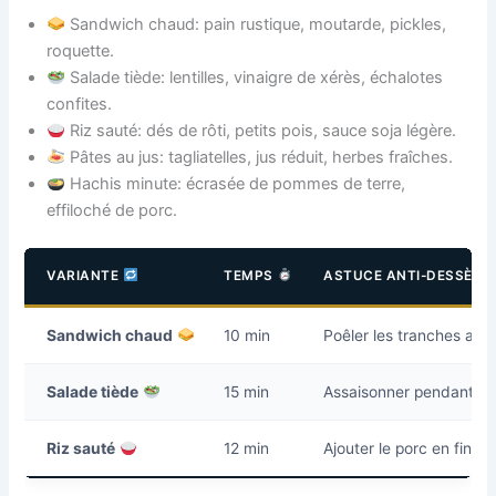
Sandwich chaud: pain rustique, moutarde, pickles,
roquette.
Salade tiède: lentilles, vinaigre de xérès, échalotes
confites.
Riz sauté: dés de rôti, petits pois, sauce soja légère.
Pâtes au jus: tagliatelles, jus réduit, herbes fraîches.
Hachis minute: écrasée de pommes de terre,
effiloché de porc.
VARIANTE
TEMPS
ASTUCE ANTI-DESSÈC
Sandwich chaud
10 min
Poêler les tranches ave
Salade tiède
15 min
Assaisonner pendant que
Riz sauté
12 min
Ajouter le porc en fin d