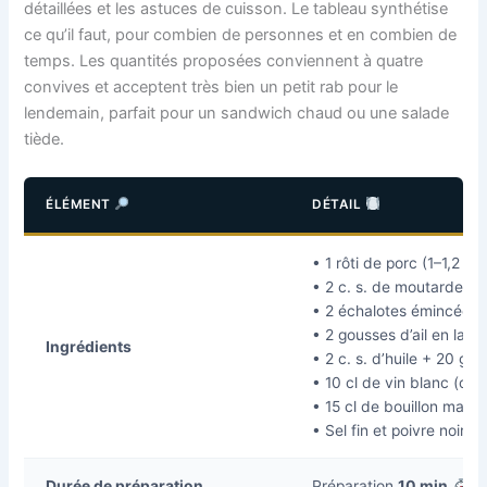
détaillées et les astuces de cuisson. Le tableau synthétise
ce qu’il faut, pour combien de personnes et en combien de
temps. Les quantités proposées conviennent à quatre
convives et acceptent très bien un petit rab pour le
lendemain, parfait pour un sandwich chaud ou une salade
tiède.
ÉLÉMENT
DÉTAIL
• 1 rôti de porc (1–1,2 kg
• 2 c. s. de moutarde a
• 2 échalotes émincées
• 2 gousses d’ail en lame
Ingrédients
• 2 c. s. d’huile + 20 g 
• 10 cl de vin blanc (opt
• 15 cl de bouillon mais
• Sel fin et poivre noir
Durée de préparation
Préparation
10 min
+