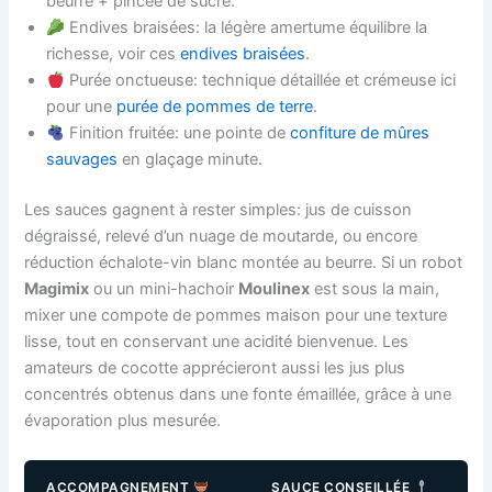
beurre + pincée de sucre.
Endives braisées: la légère amertume équilibre la
richesse, voir ces
endives braisées
.
Purée onctueuse: technique détaillée et crémeuse ici
pour une
purée de pommes de terre
.
Finition fruitée: une pointe de
confiture de mûres
sauvages
en glaçage minute.
Les sauces gagnent à rester simples: jus de cuisson
dégraissé, relevé d’un nuage de moutarde, ou encore
réduction échalote-vin blanc montée au beurre. Si un robot
Magimix
ou un mini-hachoir
Moulinex
est sous la main,
mixer une compote de pommes maison pour une texture
lisse, tout en conservant une acidité bienvenue. Les
amateurs de cocotte apprécieront aussi les jus plus
concentrés obtenus dans une fonte émaillée, grâce à une
évaporation plus mesurée.
ACCOMPAGNEMENT
SAUCE CONSEILLÉE