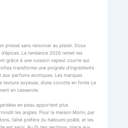
ien pressé sans renoncer au plaisir. Doux
s d’épices. La tendance 2026 remet les
ent grâce à une cuisson vapeur courte qui
arottes transforme une poignée d’ingrédients
ant aux parfums exotiques. Les marques
une texture soyeuse, d’une cocotte en fonte Le
ment en casserole.
 gardées en peau apportent plus
rrondit les angles. Pour la maison Morin, par
ns, l’aîné préfère du halloumi poêlé, et les
e est servi. Au fil des sections, place aux