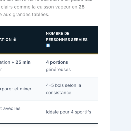
s clairs comme la cuisson vapeur en
25
 aux grandes tablées.
NOMBRE DE
RATION
PERSONNES SERVIES
ation +
25 min
4 portions
r
généreuses
4–5 bols selon la
rporer et mixer
consistance
t avec les
Idéale pour 4 sportifs