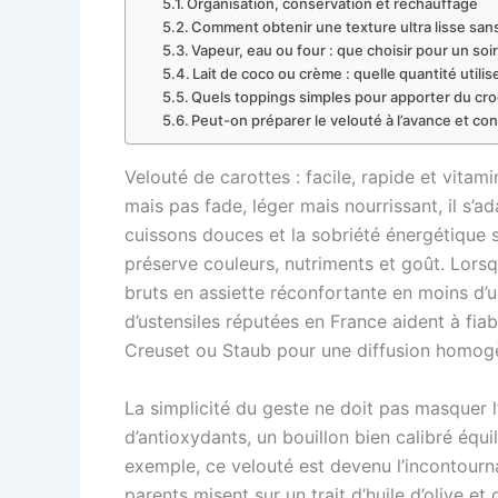
Organisation, conservation et réchauffage
Comment obtenir une texture ultra lisse sa
Vapeur, eau ou four : que choisir pour un soi
Lait de coco ou crème : quelle quantité utilis
Quels toppings simples pour apporter du cr
Peut-on préparer le velouté à l’avance et con
Velouté de carottes : facile, rapide et vitam
mais pas fade, léger mais nourrissant, il s’
cuissons douces et la sobriété énergétique 
préserve couleurs, nutriments et goût. Lorsq
bruts en assiette réconfortante en moins d’
d’ustensiles réputées en France aident à fiab
Creuset ou Staub pour une diffusion homogè
La simplicité du geste ne doit pas masquer 
d’antioxydants, un bouillon bien calibré équi
exemple, ce velouté est devenu l’incontourna
parents misent sur un trait d’huile d’olive e