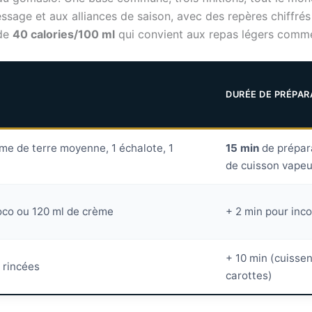
ssage et aux alliances de saison, avec des repères chiffré
 de
40 calories/100 ml
qui convient aux repas légers comme
DURÉE DE PRÉPA
me de terre moyenne, 1 échalote, 1
15 min
de prépar
de cuisson vapeu
oco ou 120 ml de crème
+ 2 min pour inco
+ 10 min (cuissen
l rincées
carottes)