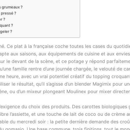
ns grumeaux ?
r pressé ?
er ?
oquant ?
geler ?
iné. Ce plat à la française coche toutes les cases du quotid
adapte aux saisons, aux équipements de cuisine et aux envie
sur le devant de la scène, et ce potage y répond parfaitem
u’une famille rentre d’une journée chargée, le velouté de c
une heure, avec un vrai potentiel créatif du topping croqu
iliser le résultat, qu’il s’agisse d’un blender Magimix pour 
ne, ou d’un mixeur plongeant Moulinex pour mixer directe
l’exigence du choix des produits. Des carottes biologiques
libre l’assiette, et une touche de lait de coco ou de crème a
ble du mercredi soir : la petite dernière demande des croûto
t du gomasio. Une base commune, trois finitions, tout le mond