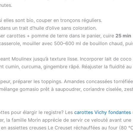
nutes.
i elles sont bio, couper en tronçons réguliers.
 dans un trait d’huile d’olive sans coloration.
r carottes + pomme de terre dans le panier, cuire
25 min
casserole, mouiller avec 500–600 ml de bouillon chaud, pui
nt Moulinex jusqu’à texture lisse. Incorporer lait de coco
nt cumin, curcuma, gingembre râpé. Réajuster la fluidité au 
apeur, préparer les toppings. Amandes concassées torréfiée
mélange gomasio prêt à saupoudrer, coriandre ciselée, zest
ttes pour élargir le registre? Les
carottes Vichy fondantes
r, la famille Morin apprécie de servir ce velouté avant une
 en assiettes creuses Le Creuset réchauffées au four (80 °C