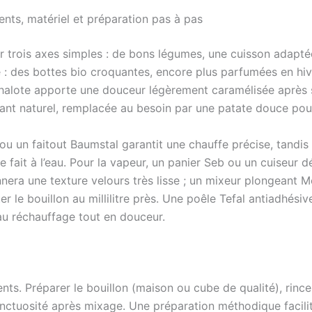
ients, matériel et préparation pas à pas
 trois axes simples : de bons légumes, une cuisson adapté
le : des bottes bio croquantes, encore plus parfumées en hi
halote apporte une douceur légèrement caramélisée après s
ant naturel, remplacée au besoin par une patate douce pou
 ou un faitout Baumstal garantit une chauffe précise, tandi
se fait à l’eau. Pour la vapeur, un panier Seb ou un cuiseur d
a une texture velours très lisse ; un mixeur plongeant Mo
er le bouillon au millilitre près. Une poêle Tefal antiadhés
au réchauffage tout en douceur.
s. Préparer le bouillon (maison ou cube de qualité), rincer le
onctuosité après mixage. Une préparation méthodique facilite 